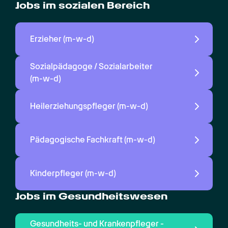
Jobs im sozialen Bereich
Erzieher 
(m-w-d)
Sozialpädagoge / Sozialarbeiter 
(m-w-d)
Heilerziehungspfleger 
(m-w-d)
Pädagogische Fachkraft 
(m-w-d)
Kinderpfleger 
(m-w-d)
Jobs im Gesundheitswesen
Gesundheits- und Krankenpfleger - 