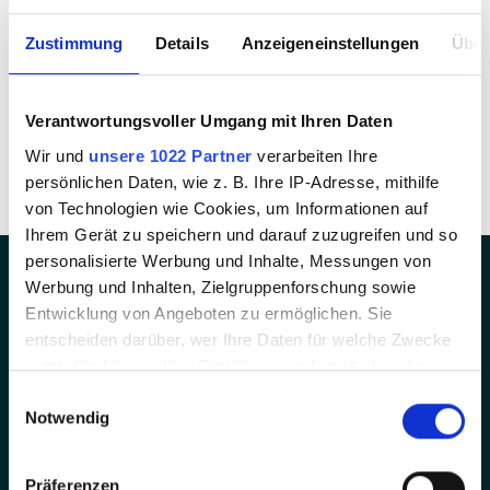
Therapeuten, Sozialarbeiter und Erzieher (m-w-d).
Zustimmung
Details
Anzeigeneinstellungen
Über
In 60 Sek. bewerben
Verantwortungsvoller Umgang mit Ihren Daten
Jobangebote
Wir und
unsere 1022 Partner
verarbeiten Ihre
persönlichen Daten, wie z. B. Ihre IP-Adresse, mithilfe
von Technologien wie Cookies, um Informationen auf
Ihrem Gerät zu speichern und darauf zuzugreifen und so
personalisierte Werbung und Inhalte, Messungen von
Werbung und Inhalten, Zielgruppenforschung sowie
Entwicklung von Angeboten zu ermöglichen. Sie
Tradition, Kultur und Karriere
entscheiden darüber, wer Ihre Daten für welche Zwecke
nutzt. Sie können Ihre Einwilligung jederzeit über die
Lieblingsjobs für Münchener Kindl
Cookie-Erklärung oder durch Klicken auf das Privacy
Einwilligungsauswahl
Notwendig
Trigger Symbol ändern oder widerrufen
München gehört zu den bedeutendsten deutschen 
Zentren im Gesundheits- und Sozialwesen. Hier gibt es 
Wenn Sie es erlauben, würden wir auch gerne:
über 100 Pflegeheime, ambulante Dienste, 
Präferenzen