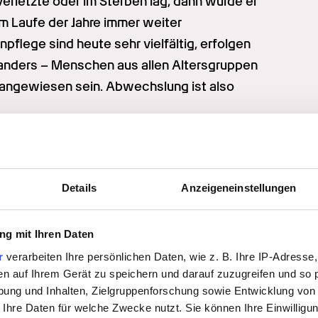
erletzte oder im Sterben lag, dann wurde er 
m Laufe der Jahre immer weiter 
flege sind heute sehr vielfältig, erfolgen 
t anders – Menschen aus allen Altersgruppen 
angewiesen sein. Abwechslung ist also 
kranker Patienten zählen etwa
e Unterstützung dabei
Details
Anzeigeneinstellungen
g mit Ihren Daten
en
r
verarbeiten Ihre persönlichen Daten, wie z. B. Ihre IP-Adresse,
en auf Ihrem Gerät zu speichern und darauf zuzugreifen und so 
hmen sowie 
ung und Inhalten, Zielgruppenforschung sowie Entwicklung von
 Ihre Daten für welche Zwecke nutzt. Sie können Ihre Einwilligun
ion der durchgeführten pflegerischen 