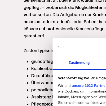
Gemeinschaft alt oder krank wurde, sich v
gepflegt – wobei sich die Möglichkeiten i
verbesserten. Die Aufgaben in der Krankenp
ambulant oder stationär. Jeder Patient is
können auf professionelle Krankenpflege 
garantiert!
Zu den typischen Aufgaben in der Pflege 
grundpflegerische Tätigkeiten und di
Zustimmung
Krankenbeobachtung
Durchführung ärztlicher Anordnungen
Verantwortungsvoller Umgan
Überwachung von Therapiemaßnahm
Wir und
unsere 1022 Partne
persönliche Beratung der Patienten
wie Cookies, um Information
Assistenz bei diagnostischen Maßna
Inhalte, Messungen von Werb
Sie entscheiden darüber, wer
Pflegeprozessplanung und Dokumentat