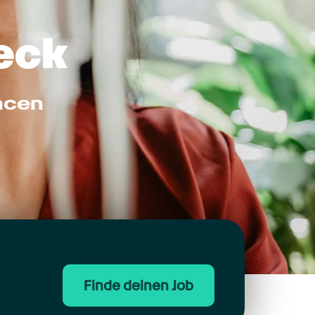
beck
ncen
Finde deinen Job