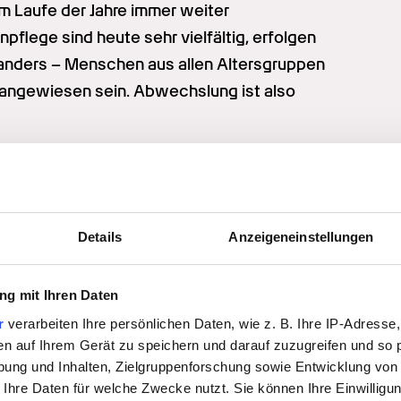
m Laufe der Jahre immer weiter 
flege sind heute sehr vielfältig, erfolgen 
t anders – Menschen aus allen Altersgruppen 
angewiesen sein. Abwechslung ist also 
kranker Patienten zählen etwa
e Unterstützung dabei
Details
Anzeigeneinstellungen
en
g mit Ihren Daten
r
verarbeiten Ihre persönlichen Daten, wie z. B. Ihre IP-Adresse,
en auf Ihrem Gerät zu speichern und darauf zuzugreifen und so 
hmen sowie 
ung und Inhalten, Zielgruppenforschung sowie Entwicklung von
ion der durchgeführten pflegerischen 
 Ihre Daten für welche Zwecke nutzt. Sie können Ihre Einwilligun