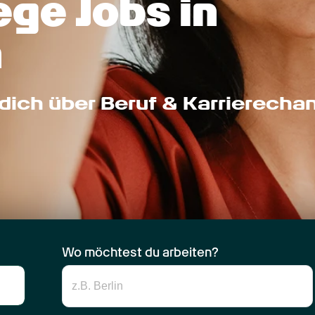
ge Jobs in 
n
dich über Beruf & Karrierecha
Wo möchtest du arbeiten?