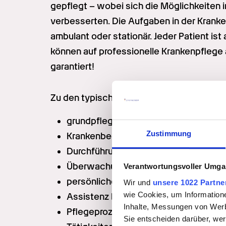
gepflegt – wobei sich die Möglichkeiten i
verbesserten. Die Aufgaben in der Krankenp
ambulant oder stationär. Jeder Patient is
können auf professionelle Krankenpflege 
garantiert!
Zu den typischen Aufgaben in der Pflege 
grundpflegerische Tätigkeiten und di
Zustimmung
Krankenbeobachtung
Durchführung ärztlicher Anordnungen
Überwachung von Therapiemaßnahm
Verantwortungsvoller Umgan
persönliche Beratung der Patienten
Wir und
unsere 1022 Partne
wie Cookies, um Information
Assistenz bei diagnostischen Maßna
Inhalte, Messungen von Werb
Pflegeprozessplanung und Dokumentat
Sie entscheiden darüber, wer