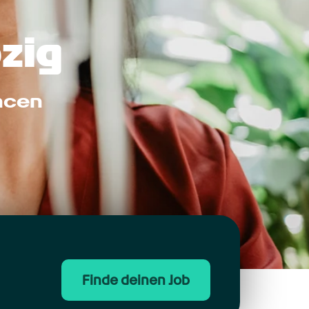
zig
ncen
Finde deinen Job