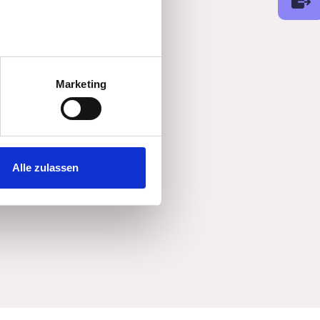
au sein können
zieren
Marketing
hre Präferenzen im
Abschnitt
 Medien anbieten zu können
hrer Verwendung unserer
Alle zulassen
 führen diese Informationen
ie im Rahmen Ihrer Nutzung