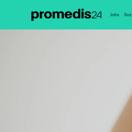
Jobs
Soz