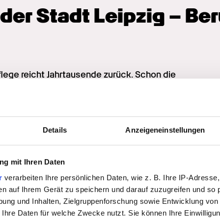
der Stadt Leipzig – Beru
ege reicht Jahrtausende zurück. Schon die 
 Wenn jemand aus der Familie oder 
erletzte oder im Sterben lag, dann wurde er 
m Laufe der Jahre immer weiter 
Details
Anzeigeneinstellungen
flege sind heute sehr vielfältig, erfolgen 
t anders – Menschen aus allen Altersgruppen 
angewiesen sein. Abwechslung ist also 
g mit Ihren Daten
r
verarbeiten Ihre persönlichen Daten, wie z. B. Ihre IP-Adresse,
en auf Ihrem Gerät zu speichern und darauf zuzugreifen und so 
ung und Inhalten, Zielgruppenforschung sowie Entwicklung von
kranker Patienten zählen etwa
 Ihre Daten für welche Zwecke nutzt. Sie können Ihre Einwilligun