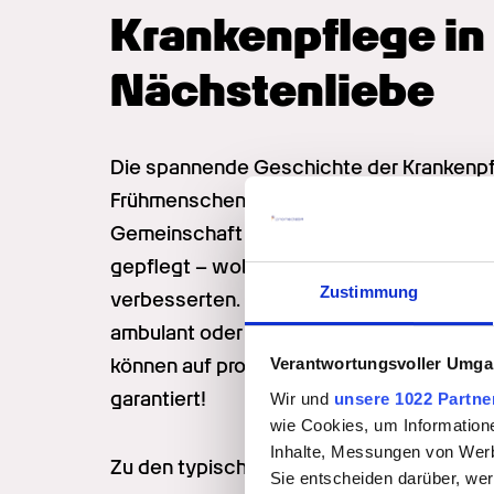
Krankenpflege in 
Nächstenliebe
Die spannende Geschichte der Krankenpfl
Frühmenschen kümmerten sich umeinander.
Gemeinschaft alt oder krank wurde, sich v
gepflegt – wobei sich die Möglichkeiten i
Zustimmung
verbesserten. Die Aufgaben in der Krankenp
ambulant oder stationär. Jeder Patient is
können auf professionelle Krankenpflege 
Verantwortungsvoller Umgan
garantiert!
Wir und
unsere 1022 Partne
wie Cookies, um Information
Inhalte, Messungen von Werb
Zu den typischen Aufgaben in der Pflege 
Sie entscheiden darüber, wer