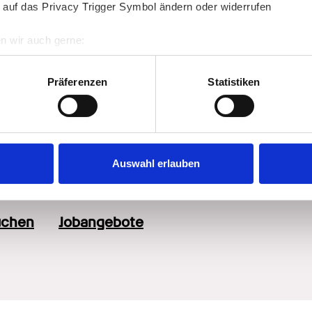
 auf das Privacy Trigger Symbol ändern oder widerrufen
e Unterstützung dabei
n wir auch gerne:
re geografische Lage erfassen, welche bis auf einige Meter gen
es Scannen nach bestimmten Merkmalen (Fingerprinting) identifi
en
Präferenzen
Statistiken
ie Ihre persönlichen Daten verarbeitet werden, und legen Sie I
hmen sowie 
ion der durchgeführten pflegerischen 
nhalte und Anzeigen zu personalisieren, Funktionen für soziale
Website zu analysieren. Außerdem geben wir Informationen zu I
Auswahl erlauben
r soziale Medien, Werbung und Analysen weiter. Unsere Partner
 Daten zusammen, die Sie ihnen bereitgestellt haben oder die s
n.
uchen
Jobangebote