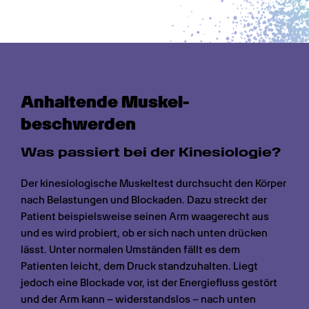
Anhaltende Muskel­
beschwerden
Was passiert bei der Kinesiologie?
Der kinesiologische Muskeltest durchsucht den Körper 
nach Belastungen und Blockaden. Dazu streckt der 
Patient beispielsweise seinen Arm waagerecht aus 
und es wird probiert, ob er sich nach unten drücken 
lässt. Unter normalen Umständen fällt es dem 
Patienten leicht, dem Druck standzuhalten. Liegt 
jedoch eine Blockade vor, ist der Energiefluss gestört 
und der Arm kann – widerstandslos – nach unten 