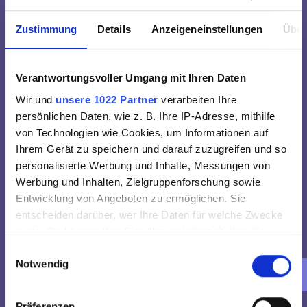
Als Fachkraft | Assistenz im Bereich Pädagogik, Pflege 
Zustimmung
Details
Anzeigeneinstellungen
Über
oder Medizin profitierst du bei Promedis24 von einer 
ganzen Menge 
Benefits für Job und Privatleben:
Verantwortungsvoller Umgang mit Ihren Daten
Wir und
unsere 1022 Partner
verarbeiten Ihre
Persönliche

persönlichen Daten, wie z. B. Ihre IP-Adresse, mithilfe
Wertschätzung
von Technologien wie Cookies, um Informationen auf
Ihrem Gerät zu speichern und darauf zuzugreifen und so
personalisierte Werbung und Inhalte, Messungen von
Planbarkeit &

Werbung und Inhalten, Zielgruppenforschung sowie
Work-Life-Balance
Entwicklung von Angeboten zu ermöglichen. Sie
entscheiden darüber, wer Ihre Daten für welche Zwecke
nutzt. Sie können Ihre Einwilligung jederzeit über die
Cookie-Erklärung oder durch Klicken auf das Privacy
Personalisierte

Einwilligungsauswahl
Notwendig
Trigger Symbol ändern oder widerrufen
Jobmodelle
Wenn Sie es erlauben, würden wir auch gerne:
Präferenzen