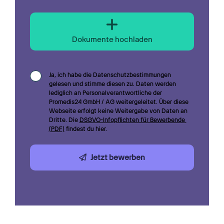
Dokumente hochladen
Ja, ich habe die Datenschutzbestimmungen 
gelesen und stimme diesen zu. Daten werden 
lediglich an Personalverantwortliche der 
Promedis24 GmbH / AG weitergeleitet. Über diese 
Webseite erfolgt keine Weitergabe von Daten an 
Dritte. Die 
DSGVO-Infopflichten für Bewerbende 
(PDF)
 findest du hier.
Jetzt bewerben