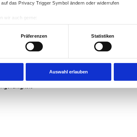
 auf das Privacy Trigger Symbol ändern oder widerrufen
n wir auch gerne:
 Kinderpflegers sind:
re geografische Lage erfassen, welche bis auf einige Meter gen
es Scannen nach bestimmten Merkmalen (Fingerprinting) identifi
Präferenzen
Statistiken
vermögen
ie Ihre persönlichen Daten verarbeitet werden, und legen Sie I
stsein
nhalte und Anzeigen zu personalisieren, Funktionen für soziale
Website zu analysieren. Außerdem geben wir Informationen zu I
Auswahl erlauben
r soziale Medien, Werbung und Analysen weiter. Unsere Partner
ungsfähigkeit
 Daten zusammen, die Sie ihnen bereitgestellt haben oder die s
n.