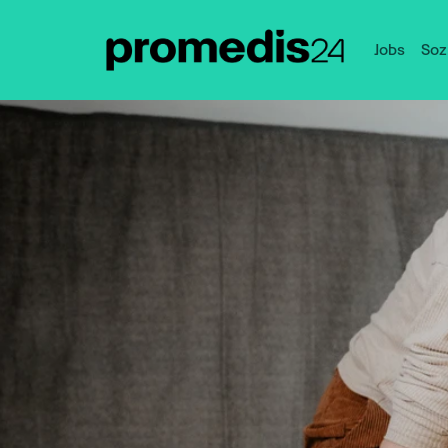
Jobs
Soz