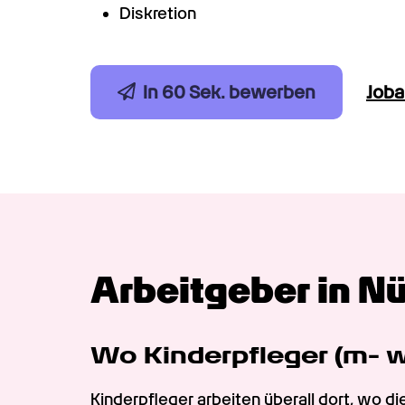
Diskretion
In 60 Sek. bewerben
Job
Arbeitgeber in N
Wo Kinderpfleger (m- w
Kinderpfleger arbeiten überall dort, wo di