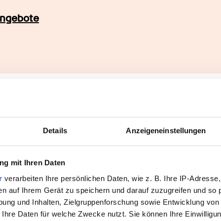
angebote
Stärken
Details
Anzeigeneinstellungen
flegers (m- w- d) in 
g mit Ihren Daten
r
verarbeiten Ihre persönlichen Daten, wie z. B. Ihre IP-Adresse,
en auf Ihrem Gerät zu speichern und darauf zuzugreifen und so 
ung und Inhalten, Zielgruppenforschung sowie Entwicklung von
te, einfühlsame, stressresistente und 
 Ihre Daten für welche Zwecke nutzt. Sie können Ihre Einwilligun
 lautes Arbeitsumfeld nicht aus der Ruhe bringen 