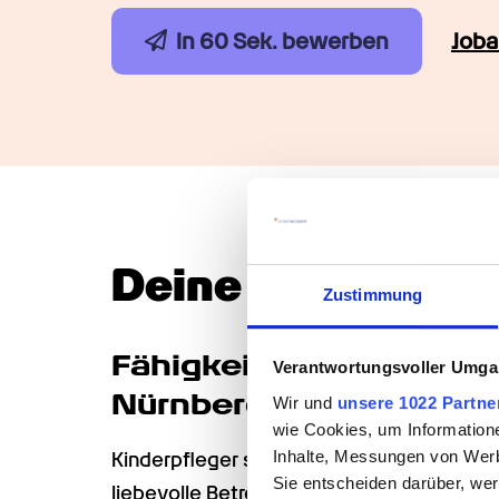
In 60 Sek. bewerben
Job
Deine Talente & 
Zustimmung
Fähigkeiten des Kinderp
Verantwortungsvoller Umgan
Nürnberg
Wir und
unsere 1022 Partne
wie Cookies, um Information
Inhalte, Messungen von Werb
Kinderpfleger sind verantwortungsbewuss
Sie entscheiden darüber, wer
liebevolle Betreuer, die sich durch ihr oft