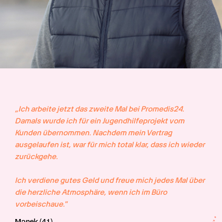
„Ich arbeite jetzt das zweite Mal bei Promedis24. 
Damals wurde ich für ein Jugendhilfeprojekt vom 
Kunden übernommen. Nachdem mein Vertrag 
ausgelaufen ist, war für mich total klar, dass ich wieder 
zurückgehe.

Ich verdiene gutes Geld und freue mich jedes Mal über 
die herzliche Atmosphäre, wenn ich im Büro 
vorbeischaue."