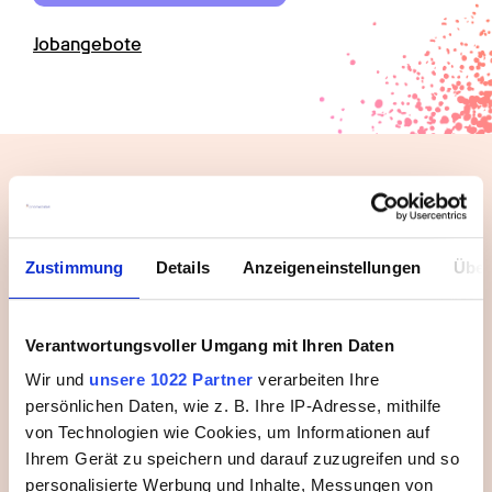
Jobangebote
Deine Promedis24-Jobvorteile
Zustimmung
Details
Anzeigeneinstellungen
Über
Als Fachkraft | Assistenz im Bereich Pädagogik, Pflege 
oder Medizin profitierst du bei Promedis24 von einer 
ganzen Menge Benefits für Job und Privatleben:
Verantwortungsvoller Umgang mit Ihren Daten
Wir und
unsere 1022 Partner
verarbeiten Ihre
persönlichen Daten, wie z. B. Ihre IP-Adresse, mithilfe
Persönliche

von Technologien wie Cookies, um Informationen auf
Wertschätzung
Ihrem Gerät zu speichern und darauf zuzugreifen und so
personalisierte Werbung und Inhalte, Messungen von