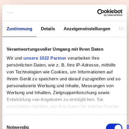
Persönliche

Wertschätzung
Zustimmung
Details
Anzeigeneinstellungen
Über
Planbarkeit &

Verantwortungsvoller Umgang mit Ihren Daten
Work-Life-Balance
Wir und
unsere 1022 Partner
verarbeiten Ihre
persönlichen Daten, wie z. B. Ihre IP-Adresse, mithilfe
von Technologien wie Cookies, um Informationen auf
Personalisierte

Ihrem Gerät zu speichern und darauf zuzugreifen und so
Jobmodelle
personalisierte Werbung und Inhalte, Messungen von
Werbung und Inhalten, Zielgruppenforschung sowie
Entwicklung von Angeboten zu ermöglichen. Sie
entscheiden darüber, wer Ihre Daten für welche Zwecke
Erstklassige

nutzt. Sie können Ihre Einwilligung jederzeit über die
Karriere-Chancen
Cookie-Erklärung oder durch Klicken auf das Privacy
Einwilligungsauswahl
Notwendig
Trigger Symbol ändern oder widerrufen