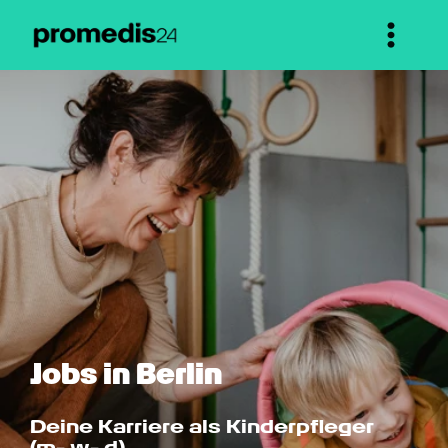
Jobs in Berlin
Deine Karriere als Kinderpfleger 
(m- w- d)