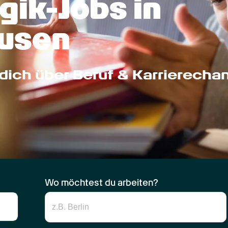
ik-Jobs in 
usen
dich über Beruf & Karrierecha
Wo möchtest du arbeiten?