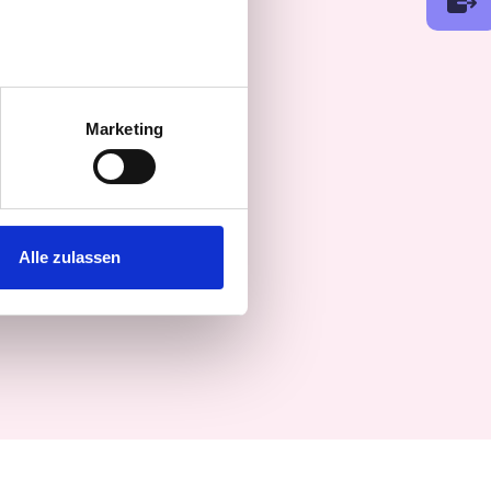
au sein können
zieren
Marketing
hre Präferenzen im
Abschnitt
 Medien anbieten zu können
hrer Verwendung unserer
Alle zulassen
 führen diese Informationen
ie im Rahmen Ihrer Nutzung