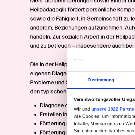
Mehrfachbehinderungen sowie Kinder und 
Heilpädagogik fördert persönliche Kompet
sowie die Fähigkeit, in Gemeinschaft zu le
anderem, Beziehungen aufzunehmen, Aufga
handeln. Zur sozialen Arbeit in der Heilp
und zu betreuen – insbesondere auch bei 
Die in der Heilpädagogik tätigen Menschen,
eigenen Diagnose einen individuellen Förd
Zustimmung
Probleme und Störungen, aber auch vorha
den typischen Aufgaben im Bereich Heilp
Verantwortungsvoller Umgan
Diagnose der vorliegenden Probleme
Wir und
unsere 1022 Partne
Erstellen individueller Förder- und B
wie Cookies, um Information
Förderung der Persönlichkeit und Eige
Inhalte, Messungen von Werb
Sie entscheiden darüber, wer
Förderung des Entwicklungs- und Bil