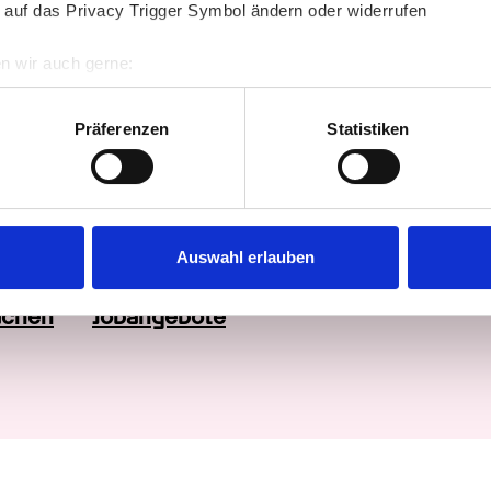
 auf das Privacy Trigger Symbol ändern oder widerrufen
nzen und der Gemeinschaftsfähigkeit
gen
n wir auch gerne:
 mit schwerster Behinderung und chronischer 
re geografische Lage erfassen, welche bis auf einige Meter gen
es Scannen nach bestimmten Merkmalen (Fingerprinting) identifi
perpflege
Präferenzen
Statistiken
ie Ihre persönlichen Daten verarbeitet werden, und legen Sie I
en
 des täglichen Lebens
lität
nhalte und Anzeigen zu personalisieren, Funktionen für soziale
Website zu analysieren. Außerdem geben wir Informationen zu I
Auswahl erlauben
r soziale Medien, Werbung und Analysen weiter. Unsere Partner
 Daten zusammen, die Sie ihnen bereitgestellt haben oder die s
uchen
Jobangebote
n.