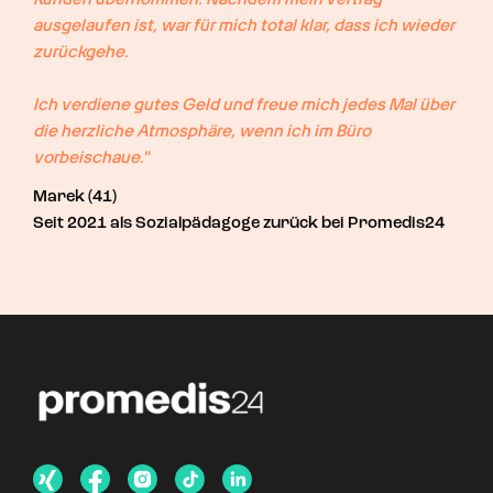
ausgelaufen ist, war für mich total klar, dass ich wieder 
zurückgehe.

Ich verdiene gutes Geld und freue mich jedes Mal über 
die herzliche Atmosphäre, wenn ich im Büro 
vorbeischaue."
Marek (41)
Seit 2021 als Sozialpädagoge zurück bei Promedis24