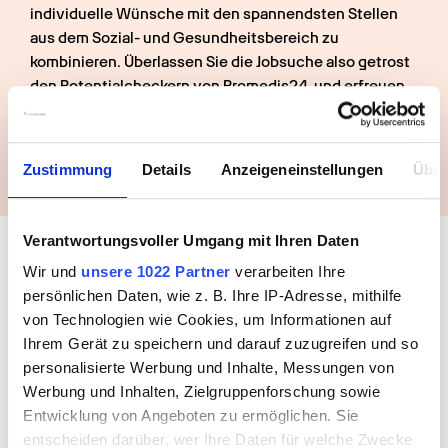
individuelle Wünsche mit den spannendsten Stellen 
aus dem Sozial- und Gesundheitsbereich zu 
kombinieren. Überlassen Sie die Jobsuche also getrost 
den Potentialcheckern von Promedis24, und erfreuen 
Sie sich selbst schon mal an der Schönheit des 
Bodensees. Promedis24 freut sich schon auf Sie.
Zustimmung
Details
Anzeigeneinstellungen
Über
Buche jetzt deinen Termin mit 
Verantwortungsvoller Umgang mit Ihren Daten
uns
Wir und
unsere 1022 Partner
verarbeiten Ihre
persönlichen Daten, wie z. B. Ihre IP-Adresse, mithilfe
von Technologien wie Cookies, um Informationen auf
Ihrem Gerät zu speichern und darauf zuzugreifen und so
personalisierte Werbung und Inhalte, Messungen von
Werbung und Inhalten, Zielgruppenforschung sowie
Entwicklung von Angeboten zu ermöglichen. Sie
entscheiden darüber, wer Ihre Daten für welche Zwecke