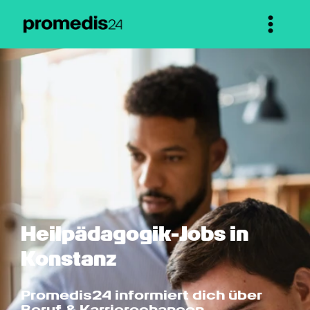
Heilpädagogik-Jobs in 
Konstanz
Promedis24 informiert dich über 
Beruf & Karrierechancen