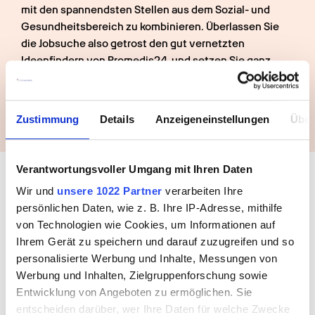
mit den spannendsten Stellen aus dem Sozial- und 
Gesundheitsbereich zu kombinieren. Überlassen Sie 
die Jobsuche also getrost den gut vernetzten 
Ideenfindern von Promedis24, und setzen Sie ganz 
neue Prioritäten für sich selbst: Entdecken Sie noch 
mehr Wissenswertes über Erlangen!
Zustimmung
Details
Anzeigeneinstellungen
Über
Buche jetzt deinen Termin mit 
Verantwortungsvoller Umgang mit Ihren Daten
uns
Wir und
unsere 1022 Partner
verarbeiten Ihre
persönlichen Daten, wie z. B. Ihre IP-Adresse, mithilfe
von Technologien wie Cookies, um Informationen auf
Ihrem Gerät zu speichern und darauf zuzugreifen und so
personalisierte Werbung und Inhalte, Messungen von
Werbung und Inhalten, Zielgruppenforschung sowie
Entwicklung von Angeboten zu ermöglichen. Sie
entscheiden darüber, wer Ihre Daten für welche Zwecke