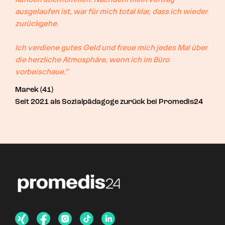
ausgelaufen ist, war für mich total klar, dass ich wieder 
zurückgehe.

Ich verdiene gutes Geld und freue mich jedes Mal über 
die herzliche Atmosphäre, wenn ich im Büro 
vorbeischaue."
Marek (41)
Seit 2021 als Sozialpädagoge zurück bei Promedis24