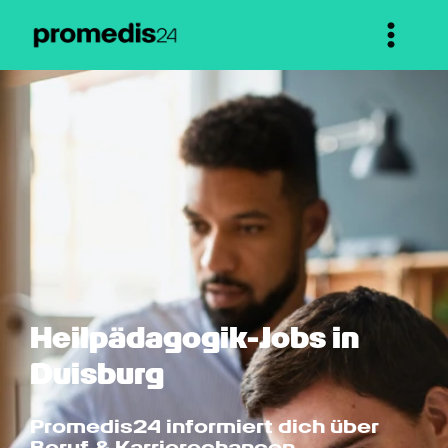
Heilpädagogik-Jobs in 
Duisburg
Promedis24 informiert dich über 
Beruf & Karrierechancen