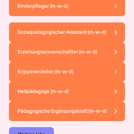
Kinderpfleger 
(m-w-d)
Sozialpädagogischer Assistent 
(m-w-d)
Erziehungswissenschaftler 
(m-w-d)
Krippenerzieher 
(m-w-d)
Heilpädagoge 
(m-w-d)
Pädagogische Ergänzungskraft 
(m-w-d)