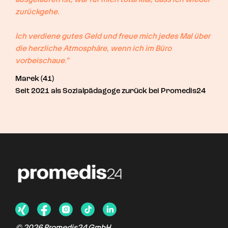
zurückgehe.

Ich verdiene gutes Geld und freue mich jedes Mal über 
die herzliche Atmosphäre, wenn ich im Büro 
vorbeischaue."
Marek (41)
Seit 2021 als Sozialpädagoge zurück bei Promedis24
©
2026
Promedis24 GmbH