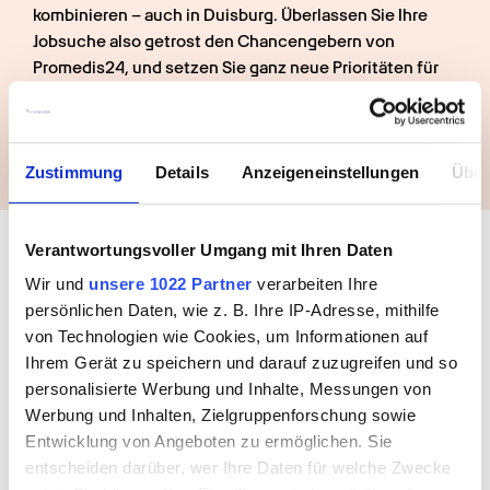
kombinieren – auch in Duisburg. Überlassen Sie Ihre 
Jobsuche also getrost den Chancengebern von 
Promedis24, und setzen Sie ganz neue Prioritäten für 
sich selbst: Entdecken Sie das Abenteuer Ruhrpott! Wir 
freuen uns auf Ihren Anruf.
Zustimmung
Details
Anzeigeneinstellungen
Über
Buche jetzt deinen Termin mit 
uns
Verantwortungsvoller Umgang mit Ihren Daten
Wir und
unsere 1022 Partner
verarbeiten Ihre
persönlichen Daten, wie z. B. Ihre IP-Adresse, mithilfe
von Technologien wie Cookies, um Informationen auf
Ihrem Gerät zu speichern und darauf zuzugreifen und so
personalisierte Werbung und Inhalte, Messungen von
Werbung und Inhalten, Zielgruppenforschung sowie
Entwicklung von Angeboten zu ermöglichen. Sie
entscheiden darüber, wer Ihre Daten für welche Zwecke