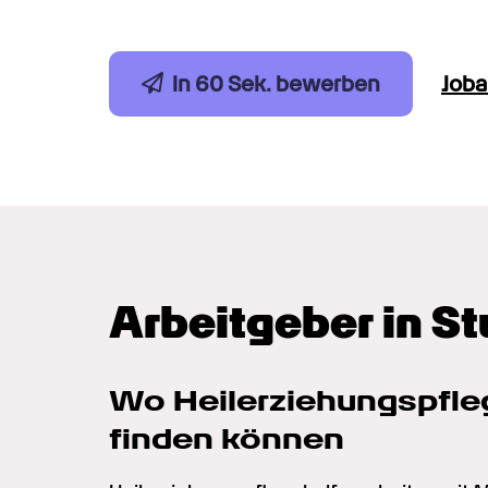
In 60 Sek. bewerben
Job
Arbeitgeber in St
Wo Heilerziehungs­pfleg
finden können