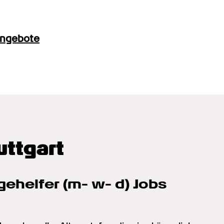
angebote
uttgart
e­helfer (m- w- d) Jobs 