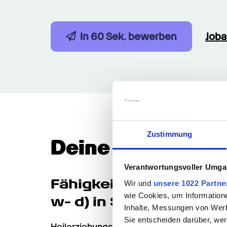
In 60 Sek. bewerben
Job
Zustimmung
Deine Talente & 
Verantwortungsvoller Umgan
Fähigkeiten des Heilerz
Wir und
unsere 1022 Partne
wie Cookies, um Information
w- d) in Stuttgart
Inhalte, Messungen von Werb
Sie entscheiden darüber, wer
Heilerziehungspflegehelfer sind verantw