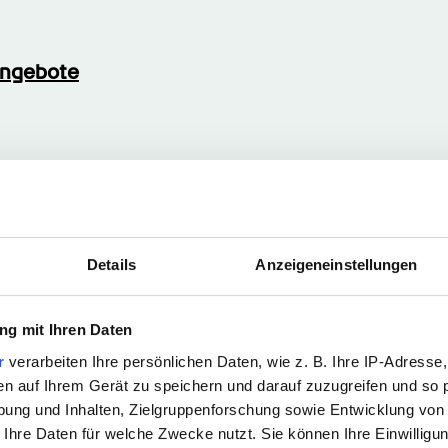
angebote
Details
Anzeigeneinstellungen
Stärken
g mit Ihren Daten
iehungs­pflege­helfers (m- 
r
verarbeiten Ihre persönlichen Daten, wie z. B. Ihre IP-Adresse,
en auf Ihrem Gerät zu speichern und darauf zuzugreifen und so 
ung und Inhalten, Zielgruppenforschung sowie Entwicklung von
 Ihre Daten für welche Zwecke nutzt. Sie können Ihre Einwilligun
ortungsbewusste, einfühlsame, geduldige und 