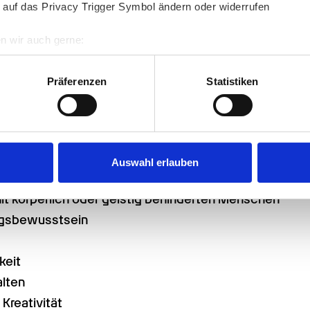
 auf das Privacy Trigger Symbol ändern oder widerrufen
 großes Interesse für medizinische Sachverhalte 
 täglichen Umgang mit pflegebedürftigen 
n wir auch gerne:
re geografische Lage erfassen, welche bis auf einige Meter gen
 um ihre oft anstrengende Arbeit zu meistern, 
es Scannen nach bestimmten Merkmalen (Fingerprinting) identifi
en und sind wahre Organisationstalente.
Präferenzen
Statistiken
ie Ihre persönlichen Daten verarbeitet werden, und legen Sie I
 Heilerziehungspflegehelfer sind:
nhalte und Anzeigen zu personalisieren, Funktionen für soziale
mögen
Website zu analysieren. Außerdem geben wir Informationen zu I
Auswahl erlauben
higkeit
r soziale Medien, Werbung und Analysen weiter. Unsere Partner
 Daten zusammen, die Sie ihnen bereitgestellt haben oder die s
t körperlich oder geistig behinderten Menschen
n.
ngsbewusstsein
keit
alten
Kreativität