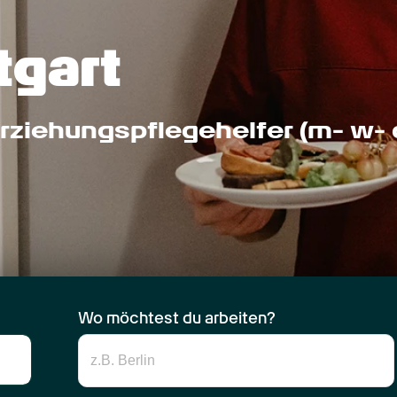
tgart
rziehungs­pflege­helfer (m- w- 
Wo möchtest du arbeiten?