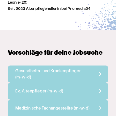
Leonie (20)
Seit 2023 Altenpflegehelferin bei Promedis24
Vorschläge für deine Jobsuche
Gesundheits- und Krankenpfleger 
(m-w-d)
Ex. Altenpfleger 
(m-w-d)
Medizinische Fachangestellte 
(m-w-d)