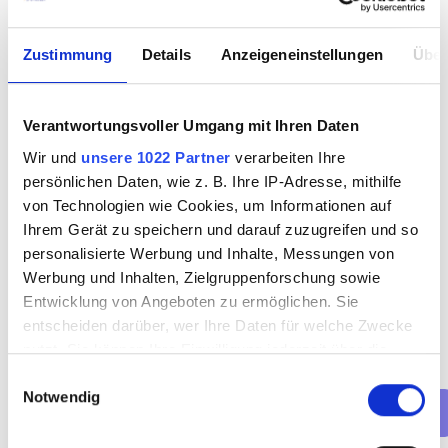
Psychologie oder Heilpädagogik bieten sich hier 
besonders an.
Zustimmung
Details
Anzeigeneinstellungen
Über
Angeboten werden solche Studiengänge von der 
Technischen Universität Dortmund sowie der 
Fachhochschule Dortmund.
Verantwortungsvoller Umgang mit Ihren Daten
Wir und
unsere 1022 Partner
verarbeiten Ihre
persönlichen Daten, wie z. B. Ihre IP-Adresse, mithilfe
von Technologien wie Cookies, um Informationen auf
Ihrem Gerät zu speichern und darauf zuzugreifen und so
personalisierte Werbung und Inhalte, Messungen von
Werbung und Inhalten, Zielgruppenforschung sowie
Ihre Bewerbung können Sie ganz klassisch auf dem 
Entwicklung von Angeboten zu ermöglichen. Sie
postalischen Weg oder per E-Mail versenden. Viele 
entscheiden darüber, wer Ihre Daten für welche Zwecke
Unternehmen, so auch Promedis24, mögen mutige 
nutzt. Sie können Ihre Einwilligung jederzeit über die
Chancennutzer und bieten auf ihrer Homepage die 
Cookie-Erklärung oder durch Klicken auf das Privacy
Einwilligungsauswahl
einfach und unkomplizierte Blitzbewerbung über ein 
Notwendig
Trigger Symbol ändern oder widerrufen
kurzes Onlineformular an.
Wenn Sie es erlauben, würden wir auch gerne: