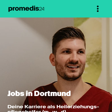
Jobs in Dortmund
Deine Karriere als Heilerziehungs­
pflege­helfer (m- w- d)