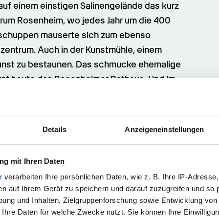
auf einem einstigen Salinengelände das kurz 
rum Rosenheim, wo jedes Jahr um die 400 
kschuppen mauserte sich zum ebenso 
zentrum. Auch in der Kunstmühle, einem 
Kunst zu bestaunen. Das schmucke ehemalige 
t heute das Rosenheimer Rathaus. Und im 
or und ältesten Gebäude Rosenheims, ist seit 
ht. Zu den wichtigsten Baudenkmälern 
aus, das einst der Salzgewinnung diente.
Details
Anzeigeneinstellungen
g mit Ihren Daten
angebote
r
verarbeiten Ihre persönlichen Daten, wie z. B. Ihre IP-Adresse,
en auf Ihrem Gerät zu speichern und darauf zuzugreifen und so 
ung und Inhalten, Zielgruppenforschung sowie Entwicklung von
 Ihre Daten für welche Zwecke nutzt. Sie können Ihre Einwilligun