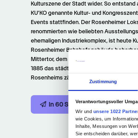
Kulturszene der Stadt wider. So entstand 
KU’KO genannte Kultur- und Kongresszent
Events stattfinden. Der Rosenheimer Lo
renommierten wie beliebten Ausstellungs
ehemaligen Industriekomplex, ist heute 
Rosenheimer Bahnhofsgebäude beherberg
Mittertor, dem einzigen erhaltenen Marktt
1885 das städtische Museum untergebrac
Rosenheims zählt zudem das Solepumpenh
Zustimmung
Verantwortungsvoller Umgan
In 60 Sek. bewerben
Job
Wir und
unsere 1022 Partne
wie Cookies, um Information
Inhalte, Messungen von Werb
Sie entscheiden darüber, wer