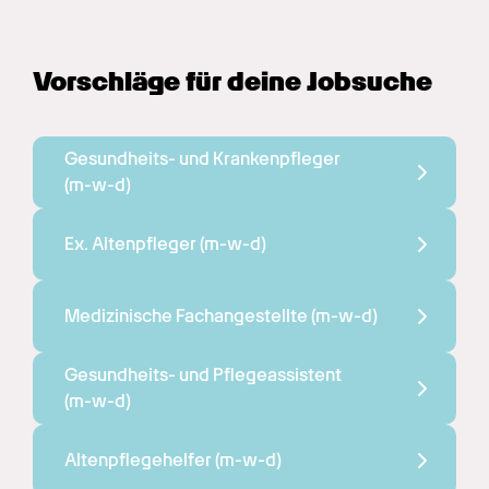
Vorschläge für deine Jobsuche
Gesundheits- und Krankenpfleger 
(m-w-d)
Ex. Altenpfleger 
(m-w-d)
Medizinische Fachangestellte 
(m-w-d)
Gesundheits- und Pflegeassistent 
(m-w-d)
Altenpflegehelfer 
(m-w-d)