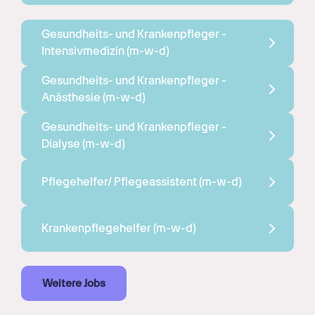
Gesundheits- und Krankenpfleger - 
Intensivmedizin 
(m-w-d)
Gesundheits- und Krankenpfleger - 
Anästhesie 
(m-w-d)
Gesundheits- und Krankenpfleger - 
Dialyse 
(m-w-d)
Pflegehelfer/ Pflegeassistent 
(m-w-d)
Krankenpflegehelfer 
(m-w-d)
Weitere Jobs