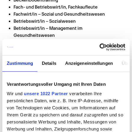
Beckenbodentraining
Fach- und Betriebswirt/in, Fachkaufleute
Fachwirt/in – Sozial und Gesundheitswesen
Betriebswirt/in – Sozialwesen
Betriebswirt/in – Management im 
Gesundheitswesen
Angeboten werden solche Weiterbildungen im 
nahegelegenen Hamburg von der Grone 
Wirtschaftsakademie, der DAA-Deutsche 
Zustimmung
Details
Anzeigeneinstellungen
Über
Angestellten Akademie, der Döpfer Akademie, dem 
Comcave College, der Handelskammer Hamburg sowie 
dem IBB-Institut für Berufliche Bildung.
Verantwortungsvoller Umgang mit Ihren Daten
Wir und
unsere 1022 Partner
verarbeiten Ihre
Absolventen mit Abitur können sich außerdem für den 
persönlichen Daten, wie z. B. Ihre IP-Adresse, mithilfe
akademischen Weg entscheiden und ein Studium 
von Technologien wie Cookies, um Informationen auf
beginnen. Abseits der Möglichkeit eines klassischen 
Ihrem Gerät zu speichern und darauf zuzugreifen und so
Medizinstudiums bieten sich hier Studiengänge wie 
personalisierte Werbung und Inhalte, Messungen von
Pflegemanagement, Pflegewissenschaft und 
Werbung und Inhalten, Zielgruppenforschung sowie
Pflegepädagogik an.