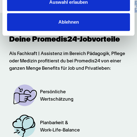
zu können und die Zugriffe auf unsere Website zu
Auswahl erlauben
analysieren. Außerdem geben wir Informationen zu Ihrer
Verwendung unserer Website an unsere Partner für
Ablehnen
soziale Medien, Werbung und Analysen weiter. Unsere
Partner führen diese Informationen möglicherweise mit
Deine Promedis24-Jobvorteile
weiteren Daten zusammen, die Sie ihnen bereitgestellt
haben oder die sie im Rahmen Ihrer Nutzung der Dienste
gesammelt haben.
Als Fachkraft | Assistenz im Bereich Pädagogik, Pflege 
oder Medizin profitierst du bei Promedis24 von einer 
ganzen Menge Benefits für Job und Privatleben:
Persönliche

Wertschätzung
Planbarkeit &

Work-Life-Balance