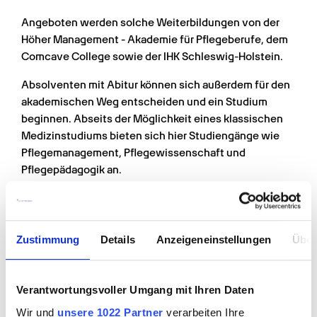
Angeboten werden solche Weiterbildungen von der 
Höher Management - Akademie für Pflegeberufe, dem 
Comcave College sowie der IHK Schleswig-Holstein.
Absolventen mit Abitur können sich außerdem für den 
akademischen Weg entscheiden und ein Studium 
beginnen. Abseits der Möglichkeit eines klassischen 
Medizinstudiums bieten sich hier Studiengänge wie 
Pflegemanagement, Pflegewissenschaft und 
Pflegepädagogik an.
Zustimmung
Details
Anzeigeneinstellungen
Über
Verantwortungsvoller Umgang mit Ihren Daten
Ihre Bewerbung können Sie ganz klassisch auf dem 
Wir und
unsere 1022 Partner
verarbeiten Ihre
postalischen Weg oder per E-Mail versenden. Viele 