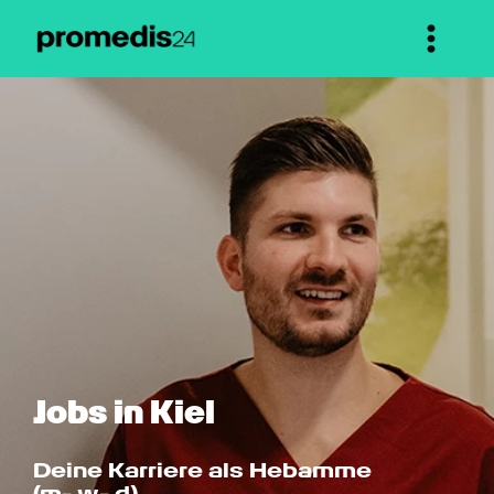
Jobs in Kiel
Deine Karriere als Hebamme 
(m- w- d)