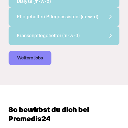
Dialyse 
(m-w-d)
Pflegehelfer/ Pflegeassistent 
(m-w-d)
Krankenpflegehelfer 
(m-w-d)
Weitere Jobs
So bewirbst du dich bei 
Promedis24