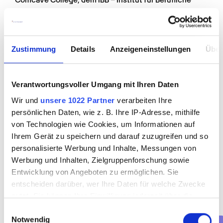
Comcave College, dem IBB – Institut für Berufliche 
Bildung sowie der Höher Management – Akademie für 
Pflegeberufe.
Absolventen mit Abitur können sich außerdem für den 
Zustimmung
Details
Anzeigeneinstellungen
Über
akademischen Weg entscheiden und ein Studium 
beginnen. Abseits der Möglichkeit eines klassischen 
Medizinstudiums bieten sich hier Studiengänge wie 
Verantwortungsvoller Umgang mit Ihren Daten
Pflegemanagement, Pflegewissenschaft und 
Wir und
unsere 1022 Partner
verarbeiten Ihre
Pflegepädagogik an.
persönlichen Daten, wie z. B. Ihre IP-Adresse, mithilfe
von Technologien wie Cookies, um Informationen auf
Ihrem Gerät zu speichern und darauf zuzugreifen und so
personalisierte Werbung und Inhalte, Messungen von
Werbung und Inhalten, Zielgruppenforschung sowie
Entwicklung von Angeboten zu ermöglichen. Sie
entscheiden darüber, wer Ihre Daten für welche Zwecke
Ihre Bewerbung können Sie ganz klassisch auf dem 
nutzt. Sie können Ihre Einwilligung jederzeit über die
postalischen Weg oder per E-Mail versenden. Viele 
Cookie-Erklärung oder durch Klicken auf das Privacy
Einwilligungsauswahl
Unternehmen, so auch Promedis24, mögen mutige 
Notwendig
Trigger Symbol ändern oder widerrufen