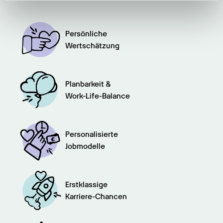
weiteren Daten zusammen, die Sie ihnen bereitgestellt
haben oder die sie im Rahmen Ihrer Nutzung der Dienste
gesammelt haben.
Persönliche

Wertschätzung
Planbarkeit &

Work-Life-Balance
Personalisierte

Jobmodelle
Erstklassige

Karriere-Chancen