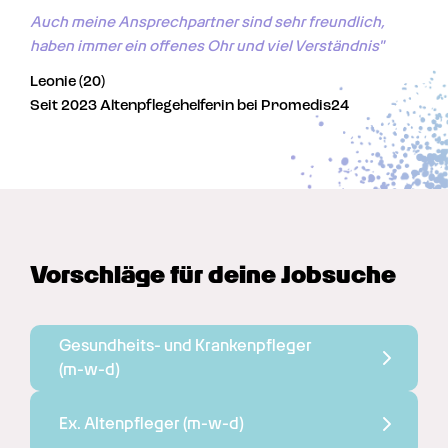
Auch meine Ansprechpartner sind sehr freundlich, 
haben immer ein offenes Ohr und viel Verständnis"
Leonie (20)
Seit 2023 Altenpflegehelferin bei Promedis24
Vorschläge für deine Jobsuche
Gesundheits- und Krankenpfleger 
(m-w-d)
Ex. Altenpfleger 
(m-w-d)