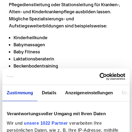
Pflegedienstleitung oder Stationsleitung für Kranken-, 
Alten- und Kinderkrankenpflege ausbilden lassen. 
Mögliche Spezialisierungs- und 
Aufstiegsweiterbildungen sind beispielsweise:
Kinderheilkunde
Babymassagen
Baby Fitness
Laktationsberaterin
Beckenbodentraining
Fach- und Betriebswirt/in, Fachkaufleute
Fachwirt/in – Sozial und Gesundheitswesen
Betriebswirt/in – Sozialwesen
Zustimmung
Details
Anzeigeneinstellungen
Über
Betriebswirt/in – Management im 
Gesundheitswesen
Angeboten werden solche Weiterbildungen von Top-
Verantwortungsvoller Umgang mit Ihren Daten
Physio, der Grone Wirtschaftsakademie, der DAA-
Wir und
unsere 1022 Partner
verarbeiten Ihre
Deutsche Angestellten Akademie, der Döpfer 
persönlichen Daten, wie z. B. Ihre IP-Adresse, mithilfe