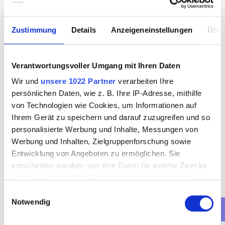
Buche jetzt deinen Termin mit 
uns
Zustimmung
Details
Anzeigeneinstellungen
Über
Verantwortungsvoller Umgang mit Ihren Daten
Wir und
unsere 1022 Partner
verarbeiten Ihre
persönlichen Daten, wie z. B. Ihre IP-Adresse, mithilfe
von Technologien wie Cookies, um Informationen auf
Ihrem Gerät zu speichern und darauf zuzugreifen und so
personalisierte Werbung und Inhalte, Messungen von
Werbung und Inhalten, Zielgruppenforschung sowie
Welche Art von Termin möchtest 
Entwicklung von Angeboten zu ermöglichen. Sie
du buchen?
entscheiden darüber, wer Ihre Daten für welche Zwecke
Vorstellungsgespräch (online)
nutzt. Sie können Ihre Einwilligung jederzeit über die
Cookie-Erklärung oder durch Klicken auf das Privacy
Einwilligungsauswahl
Vorstellungsgespräch (persönlich)
Notwendig
Trigger Symbol ändern oder widerrufen
Net(t)working-Event