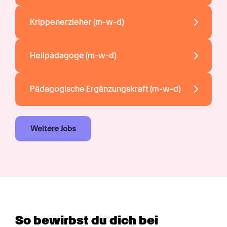
Krippenerzieher 
(m-w-d)
Heilpädagoge 
(m-w-d)
Pädagogische Ergänzungskraft 
(m-w-d)
Weitere Jobs
So bewirbst du dich bei 