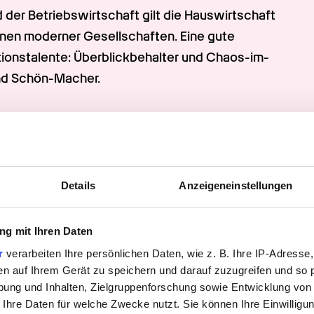
d der Betriebswirtschaft gilt die Hauswirtschaft 
nen moderner Gesellschaften. Eine gute 
tionstalente: Überblickbehalter und Chaos-im-
und Schön-Macher.
 Hauswirtschaft stetig modernisiert und 
nd verantwortungsvolle Arbeitsfelder in der 
owie kleine, mittlere und große Betriebe. 
h ist eine professionelle Hauswirtschaft unter 
Details
Anzeigeneinstellungen
g mit Ihren Daten
r
verarbeiten Ihre persönlichen Daten, wie z. B. Ihre IP-Adresse,
en auf Ihrem Gerät zu speichern und darauf zuzugreifen und so 
ung und Inhalten, Zielgruppenforschung sowie Entwicklung von
 Ihre Daten für welche Zwecke nutzt. Sie können Ihre Einwilligun