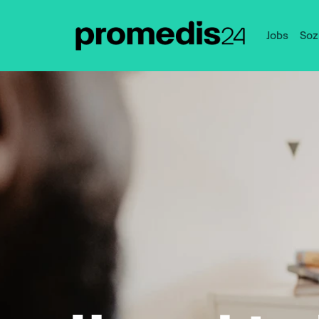
Jobs
Soz