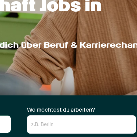
aft Jobs in 
dich über Beruf & Karrierecha
Wo möchtest du arbeiten?