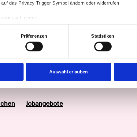
 auf das Privacy Trigger Symbol ändern oder widerrufen
n wir auch gerne:
re geografische Lage erfassen, welche bis auf einige Meter gen
es Scannen nach bestimmten Merkmalen (Fingerprinting) identifi
Präferenzen
Statistiken
ie Ihre persönlichen Daten verarbeitet werden, und legen Sie I
nderungen
nhalte und Anzeigen zu personalisieren, Funktionen für soziale
Website zu analysieren. Außerdem geben wir Informationen zu I
Auswahl erlauben
r soziale Medien, Werbung und Analysen weiter. Unsere Partner
 Daten zusammen, die Sie ihnen bereitgestellt haben oder die s
n.
uchen
Jobangebote