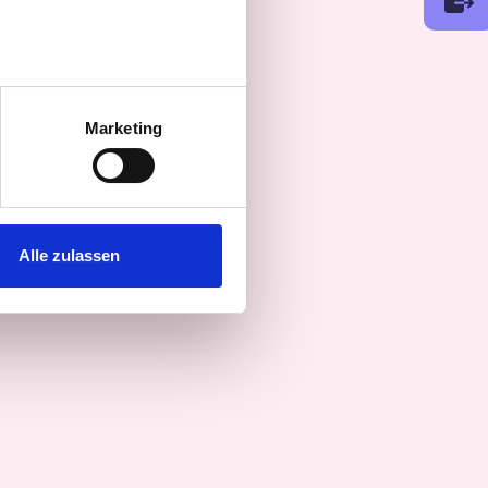
au sein können
zieren
Marketing
hre Präferenzen im
Abschnitt
 Medien anbieten zu können
hrer Verwendung unserer
Alle zulassen
 führen diese Informationen
ie im Rahmen Ihrer Nutzung