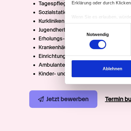
Erklärung oder durch Klicken
Tagespflege
Sozialstationen
Wenn Sie es erlauben, würde
Kurkliniken
Informationen über Ih
Einwilligungsauswahl
Jugendherbergen
Ihr Gerät durch aktiv
Notwendig
Erholungs- und Reha-Einrichtungen
Erfahren Sie mehr darüber, w
Krankenhäuser und Kliniken
Einzelheiten
fest.
Einrichtungen für Menschen mit Behi
Wir verwenden Cookies, um I
Ambulante (Intensiv-) Pflegedienste
und die Zugriffe auf unsere 
Ablehnen
Kinder- und Jugendhilfe
Website an unsere Partner fü
möglicherweise mit weiteren
der Dienste gesammelt habe
Jetzt bewerben
Termin b