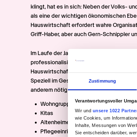
klingt, hat es in sich: Neben der Volks- un
als eine der wichtigen ökonomischen Ebe
Hauswirtschaft erfordert wahre Organisa
Griff-Haber, aber auch Gern-Schnippler 
Im Laufe der Jahre hat sich das Berufsfeld
professionalisiert. Abwechslungsreiche u
Hauswirtschaft bieten private Haushalte s
Speziell im Gesundheits- und Sozialbereic
Zustimmung
anderem nötig in diesen Einrichtungen:
Verantwortungsvoller Umgan
Wohngruppen
Wir und
unsere 1022 Partne
Kitas
wie Cookies, um Information
Altenheime und Seniorenresidenzen
Inhalte, Messungen von Werb
Pflegeeinrichtungen
Sie entscheiden darüber, wer