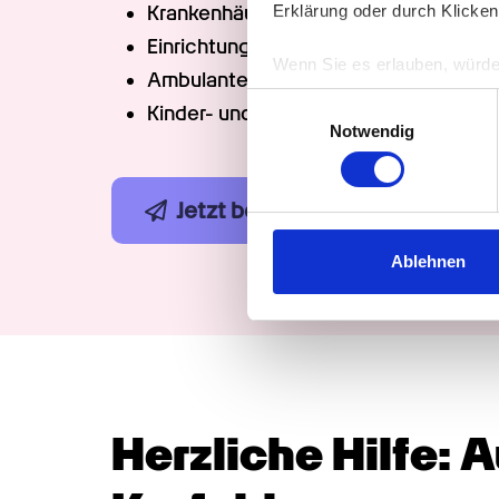
Erklärung oder durch Klicken
Krankenhäuser und Kliniken
Einrichtungen für Menschen mit Behi
Wenn Sie es erlauben, würde
Ambulante (Intensiv-) Pflegedienste
Informationen über Ih
Einwilligungsauswahl
Kinder- und Jugendhilfe
Ihr Gerät durch aktiv
Notwendig
Erfahren Sie mehr darüber, w
Einzelheiten
fest.
Jetzt bewerben
Termin b
Wir verwenden Cookies, um I
und die Zugriffe auf unsere 
Ablehnen
Website an unsere Partner fü
möglicherweise mit weiteren
der Dienste gesammelt habe
Herzliche Hilfe: 