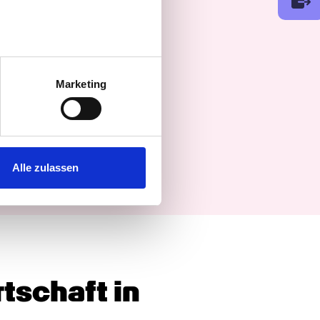
au sein können
zieren
Marketing
hre Präferenzen im
Abschnitt
 Medien anbieten zu können
hrer Verwendung unserer
Alle zulassen
 führen diese Informationen
ie im Rahmen Ihrer Nutzung
tschaft in 