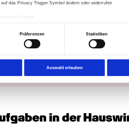
 auf das Privacy Trigger Symbol ändern oder widerrufen
nderungen
n wir auch gerne:
re geografische Lage erfassen, welche bis auf einige Meter gen
es Scannen nach bestimmten Merkmalen (Fingerprinting) identifi
Präferenzen
Statistiken
ie Ihre persönlichen Daten verarbeitet werden, und legen Sie I
uchen
Jobangebote
nhalte und Anzeigen zu personalisieren, Funktionen für soziale
Website zu analysieren. Außerdem geben wir Informationen zu I
Auswahl erlauben
r soziale Medien, Werbung und Analysen weiter. Unsere Partner
 Daten zusammen, die Sie ihnen bereitgestellt haben oder die s
n.
Aufgaben in der Hauswir