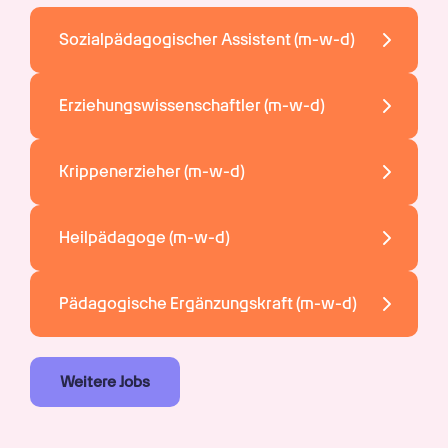
Sozialpädagogischer Assistent 
(m-w-d)
Erziehungswissenschaftler 
(m-w-d)
Krippenerzieher 
(m-w-d)
Heilpädagoge 
(m-w-d)
Pädagogische Ergänzungskraft 
(m-w-d)
Weitere Jobs