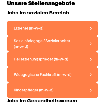
Unsere Stellenangebote
Jobs im sozialen Bereich
Erzieher 
(m-w-d)
Sozialpädagoge / Sozialarbeiter 
(m-w-d)
Heilerziehungspfleger 
(m-w-d)
Pädagogische Fachkraft 
(m-w-d)
Kinderpfleger 
(m-w-d)
Jobs im Gesundheitswesen