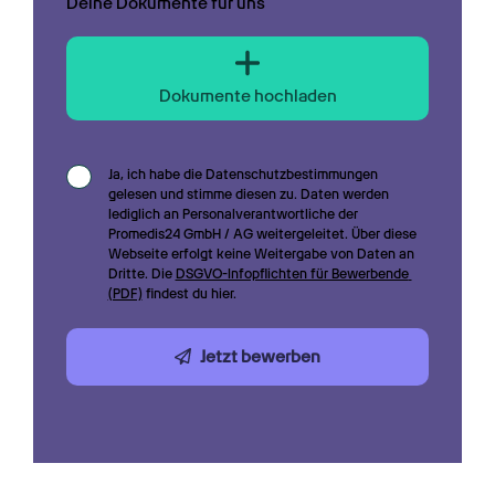
Deine Dokumente für uns
Dokumente hochladen
Ja, ich habe die Datenschutzbestimmungen 
gelesen und stimme diesen zu. Daten werden 
lediglich an Personalverantwortliche der 
Promedis24 GmbH / AG weitergeleitet. Über diese 
Webseite erfolgt keine Weitergabe von Daten an 
Dritte. Die 
DSGVO-Infopflichten für Bewerbende 
(PDF)
 findest du hier.
Jetzt bewerben