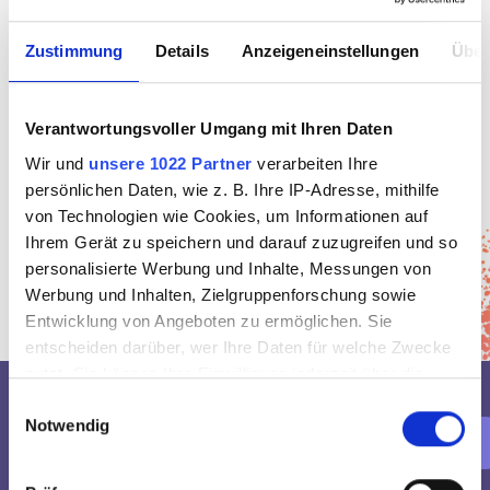
wird dann beispielsweise eine mit Flüssigkeit gefüllte 
Manschette um die Harnröhre gelegt, die diese bei 
Zustimmung
Details
Anzeigeneinstellungen
Über
Bedarf durch Druck von außen verschließt (künstlicher 
Schließmuskel). Bei Frauen mit Belastungsinkontinenz 
kommt die sogenannte Schlingen-Operation zum 
Verantwortungsvoller Umgang mit Ihren Daten
Einsatz, bei dem ein der Harnröhre als Stütze dient.
Wir und
unsere 1022 Partner
verarbeiten Ihre
persönlichen Daten, wie z. B. Ihre IP-Adresse, mithilfe
In 60 Sek. bewerben
von Technologien wie Cookies, um Informationen auf
Ihrem Gerät zu speichern und darauf zuzugreifen und so
personalisierte Werbung und Inhalte, Messungen von
Jobangebote
Werbung und Inhalten, Zielgruppenforschung sowie
Entwicklung von Angeboten zu ermöglichen. Sie
entscheiden darüber, wer Ihre Daten für welche Zwecke
nutzt. Sie können Ihre Einwilligung jederzeit über die
Cookie-Erklärung oder durch Klicken auf das Privacy
Einwilligungsauswahl
Notwendig
Trigger Symbol ändern oder widerrufen
Deine Jobvorteile bei 
Wenn Sie es erlauben, würden wir auch gerne:
Promedis24