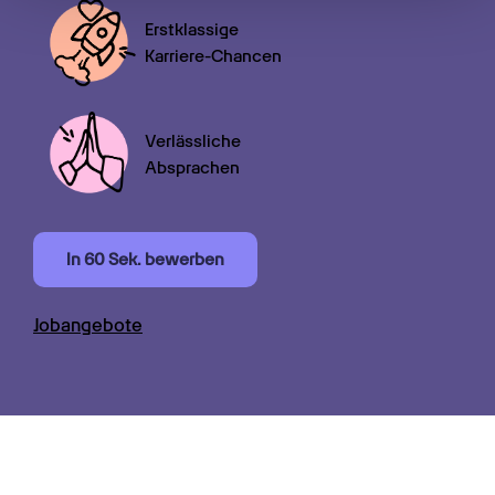
gesammelt haben.
Erstklassige

Karriere-Chancen
Verlässliche

Absprachen
In 60 Sek. bewerben
Jobangebote