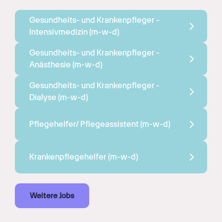
Gesundheits- und Krankenpfleger - 
Intensivmedizin 
(m-w-d)
Gesundheits- und Krankenpfleger - 
Anästhesie 
(m-w-d)
Gesundheits- und Krankenpfleger - 
Dialyse 
(m-w-d)
Pflegehelfer/ Pflegeassistent 
(m-w-d)
Krankenpflegehelfer 
(m-w-d)
Weitere Jobs