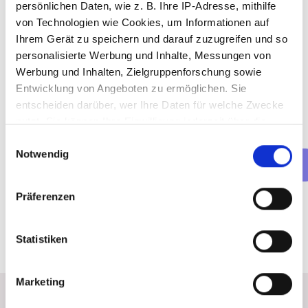
du buchen?
persönlichen Daten, wie z. B. Ihre IP-Adresse, mithilfe
von Technologien wie Cookies, um Informationen auf
Vorstellungsgespräch (online)
Ihrem Gerät zu speichern und darauf zuzugreifen und so
Vorstellungsgespräch (persönlich)
personalisierte Werbung und Inhalte, Messungen von
Werbung und Inhalten, Zielgruppenforschung sowie
Net(t)working-Event
Entwicklung von Angeboten zu ermöglichen. Sie
entscheiden darüber, wer Ihre Daten für welche Zwecke
nutzt. Sie können Ihre Einwilligung jederzeit über die
Cookie-Erklärung oder durch Klicken auf das Privacy
Einwilligungsauswahl
Notwendig
Trigger Symbol ändern oder widerrufen
Weiter
Wenn Sie es erlauben, würden wir auch gerne:
Präferenzen
Informationen über Ihre geografische Lage
erfassen, welche bis auf einige Meter genau sein
Statistiken
können
Ihr Gerät durch aktives Scannen nach
bestimmten Merkmalen (Fingerprinting) identifizieren
Marketing
Erfahren Sie mehr darüber, wie Ihre persönlichen Daten
verarbeitet werden, und legen Sie Ihre Präferenzen im