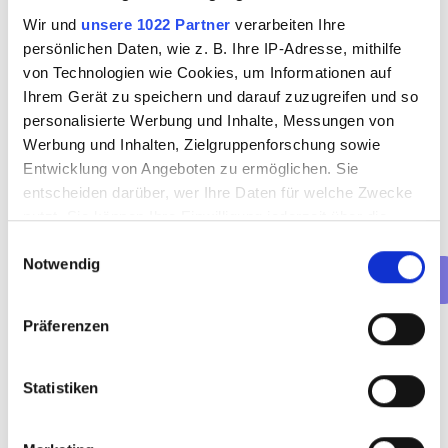
Wir und
unsere 1022 Partner
verarbeiten Ihre
persönlichen Daten, wie z. B. Ihre IP-Adresse, mithilfe
Welche Art von Termin möchtest 
von Technologien wie Cookies, um Informationen auf
du buchen?
Ihrem Gerät zu speichern und darauf zuzugreifen und so
personalisierte Werbung und Inhalte, Messungen von
Vorstellungsgespräch (online)
Werbung und Inhalten, Zielgruppenforschung sowie
Vorstellungsgespräch (persönlich)
Entwicklung von Angeboten zu ermöglichen. Sie
Net(t)working-Event
entscheiden darüber, wer Ihre Daten für welche Zwecke
nutzt. Sie können Ihre Einwilligung jederzeit über die
Cookie-Erklärung oder durch Klicken auf das Privacy
Einwilligungsauswahl
Notwendig
Trigger Symbol ändern oder widerrufen
Wenn Sie es erlauben, würden wir auch gerne:
Präferenzen
Weiter
Informationen über Ihre geografische Lage
erfassen, welche bis auf einige Meter genau sein
Statistiken
können
Ihr Gerät durch aktives Scannen nach
bestimmten Merkmalen (Fingerprinting) identifizieren