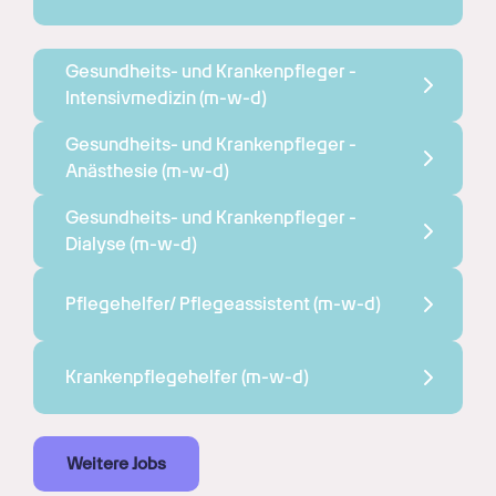
Gesundheits- und Krankenpfleger - 
Intensivmedizin 
(m-w-d)
Gesundheits- und Krankenpfleger - 
Anästhesie 
(m-w-d)
Gesundheits- und Krankenpfleger - 
Dialyse 
(m-w-d)
Pflegehelfer/ Pflegeassistent 
(m-w-d)
Krankenpflegehelfer 
(m-w-d)
Weitere Jobs