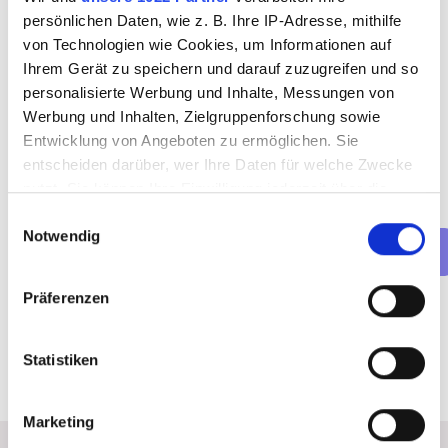
Welche Art von Termin möchtest 
persönlichen Daten, wie z. B. Ihre IP-Adresse, mithilfe
du buchen?
von Technologien wie Cookies, um Informationen auf
Ihrem Gerät zu speichern und darauf zuzugreifen und so
Vorstellungsgespräch (online)
personalisierte Werbung und Inhalte, Messungen von
Vorstellungsgespräch (persönlich)
Werbung und Inhalten, Zielgruppenforschung sowie
Net(t)working-Event
Entwicklung von Angeboten zu ermöglichen. Sie
entscheiden darüber, wer Ihre Daten für welche Zwecke
nutzt. Sie können Ihre Einwilligung jederzeit über die
Cookie-Erklärung oder durch Klicken auf das Privacy
Einwilligungsauswahl
Notwendig
Trigger Symbol ändern oder widerrufen
Weiter
Wenn Sie es erlauben, würden wir auch gerne:
Präferenzen
Informationen über Ihre geografische Lage
erfassen, welche bis auf einige Meter genau sein
Statistiken
können
Ihr Gerät durch aktives Scannen nach
bestimmten Merkmalen (Fingerprinting) identifizieren
Marketing
Erfahren Sie mehr darüber, wie Ihre persönlichen Daten