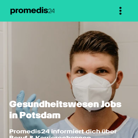
Gesundheits­wesen Jobs 
in Potsdam
Promedis24 informiert dich über 
Beruf & Karrierechancen