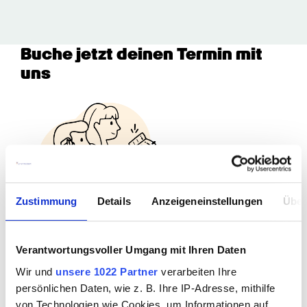
Buche jetzt deinen Termin mit 
uns
Zustimmung
Details
Anzeigeneinstellungen
Über
Welche Art von Termin möchtest 
Verantwortungsvoller Umgang mit Ihren Daten
du buchen?
Wir und
unsere 1022 Partner
verarbeiten Ihre
persönlichen Daten, wie z. B. Ihre IP-Adresse, mithilfe
Vorstellungsgespräch (online)
von Technologien wie Cookies, um Informationen auf