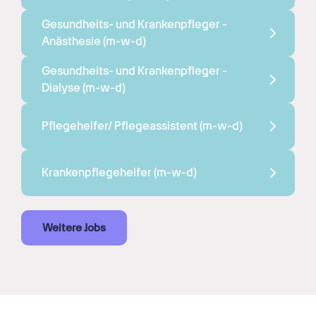
Gesundheits- und Krankenpfleger - 
Anästhesie 
(m-w-d)
Gesundheits- und Krankenpfleger - 
Dialyse 
(m-w-d)
Pflegehelfer/ Pflegeassistent 
(m-w-d)
Krankenpflegehelfer 
(m-w-d)
Weitere Jobs