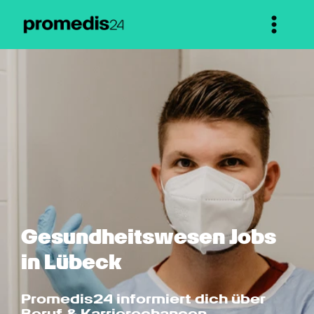
Gesundheits­wesen Jobs 
in Lübeck
Promedis24 informiert dich über 
Beruf & Karrierechancen