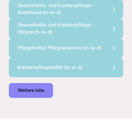
Gesundheits- und Krankenpfleger - 
Anästhesie 
(m-w-d)
Gesundheits- und Krankenpfleger - 
Dialyse 
(m-w-d)
Pflegehelfer/ Pflegeassistent 
(m-w-d)
Krankenpflegehelfer 
(m-w-d)
Weitere Jobs