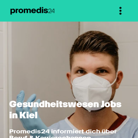
Gesundheits­wesen Jobs 
in Kiel
Promedis24 informiert dich über 
Beruf & Karrierechancen