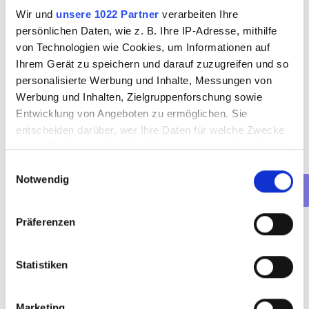
Wir und
unsere 1022 Partner
verarbeiten Ihre
persönlichen Daten, wie z. B. Ihre IP-Adresse, mithilfe
Welche Art von Termin möchtest 
von Technologien wie Cookies, um Informationen auf
du buchen?
Ihrem Gerät zu speichern und darauf zuzugreifen und so
personalisierte Werbung und Inhalte, Messungen von
Vorstellungsgespräch (online)
Werbung und Inhalten, Zielgruppenforschung sowie
Vorstellungsgespräch (persönlich)
Entwicklung von Angeboten zu ermöglichen. Sie
Net(t)working-Event
entscheiden darüber, wer Ihre Daten für welche Zwecke
nutzt. Sie können Ihre Einwilligung jederzeit über die
Cookie-Erklärung oder durch Klicken auf das Privacy
Einwilligungsauswahl
Notwendig
Trigger Symbol ändern oder widerrufen
Wenn Sie es erlauben, würden wir auch gerne:
Präferenzen
Weiter
Informationen über Ihre geografische Lage
erfassen, welche bis auf einige Meter genau sein
Statistiken
können
Ihr Gerät durch aktives Scannen nach
bestimmten Merkmalen (Fingerprinting) identifizieren
Marketing