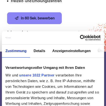
Freizeit- und Erholungszentren
In 60 Sek. bewerben
Jobangebote
Zustimmung
Details
Anzeigeneinstellungen
Über
Verantwortungsvoller Umgang mit Ihren Daten
Deine Jobvorteile bei 
Wir und
unsere 1022 Partner
verarbeiten Ihre
Promedis24
persönlichen Daten, wie z. B. Ihre IP-Adresse, mithilfe
von Technologien wie Cookies, um Informationen auf
Als Fachkraft | Assistenz im Bereich Pädagogik, Pflege 
Ihrem Gerät zu speichern und darauf zuzugreifen und so
oder Medizin profitierst du bei Promedis24 von einer 
personalisierte Werbung und Inhalte, Messungen von
ganzen Menge 
Benefits für Job und Privatleben:
Werbung und Inhalten, Zielgruppenforschung sowie