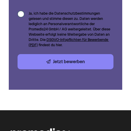
Ja, ich habe die Datenschutzbestimmungen 
gelesen und stimme diesen zu. Daten werden 
lediglich an Personalverantwortliche der 
Promedis24 GmbH / AG weitergeleitet. Über diese 
Webseite erfolgt keine Weitergabe von Daten an 
Dritte. Die 
DSGVO-Infopflichten für Bewerbende 
(PDF)
 findest du hier.
Jetzt bewerben