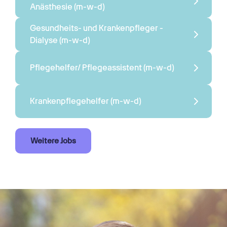
Anästhesie 
(m-w-d)
Gesundheits- und Krankenpfleger - 
Dialyse 
(m-w-d)
Pflegehelfer/ Pflegeassistent 
(m-w-d)
Krankenpflegehelfer 
(m-w-d)
Weitere Jobs