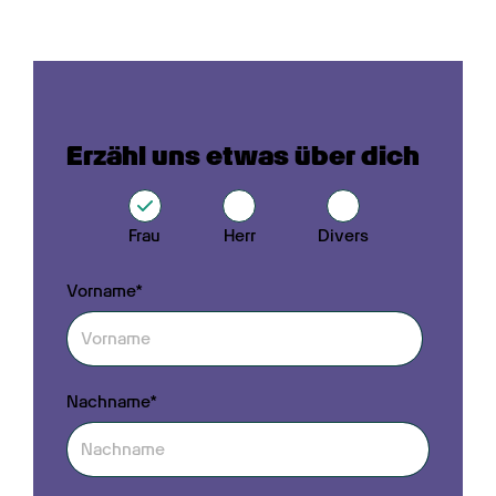
Erzähl uns etwas über dich
Frau
Herr
Divers
Vorname*
Nachname*