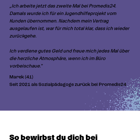
„Ich arbeite jetzt das zweite Mal bei Promedis24. 
Damals wurde ich für ein Jugendhilfeprojekt vom 
Kunden übernommen. Nachdem mein Vertrag 
ausgelaufen ist, war für mich total klar, dass ich wieder 
zurückgehe.

Ich verdiene gutes Geld und freue mich jedes Mal über 
die herzliche Atmosphäre, wenn ich im Büro 
vorbeischaue."
Marek (41)
Seit 2021 als Sozialpädagoge zurück bei Promedis24
So bewirbst du dich bei 