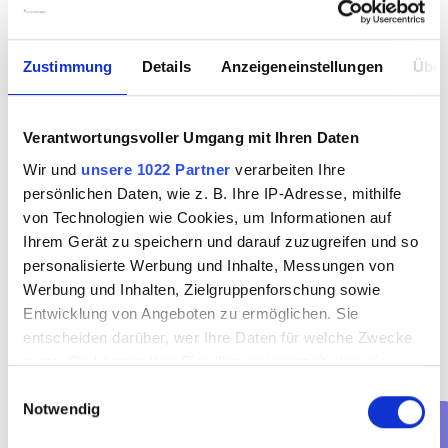
erreicht man durch die Weiterbildungen zum 
vollexaminierten Altenpfleger oder Krankenpfleger. Die 
Ausbildungsdauer für diese Berufe wird für 
Zustimmung
Details
Anzeigeneinstellungen
Über
Gesundheits- und Pflegeassistenten in der Regel um 
ein Jahr verkürzt.
Verantwortungsvoller Umgang mit Ihren Daten
Wir und
unsere 1022 Partner
verarbeiten Ihre
persönlichen Daten, wie z. B. Ihre IP-Adresse, mithilfe
von Technologien wie Cookies, um Informationen auf
Ihrem Gerät zu speichern und darauf zuzugreifen und so
personalisierte Werbung und Inhalte, Messungen von
Angeboten werden solche Weiterbildungen vom 
Werbung und Inhalten, Zielgruppenforschung sowie
Universitätsklinikum Bonn, der Pflegeschule Köln 
Entwicklung von Angeboten zu ermöglichen. Sie
sowie der Caritas Akademie Köln-Hohenlind.
entscheiden darüber, wer Ihre Daten für welche Zwecke
nutzt. Sie können Ihre Einwilligung jederzeit über die
Bewerbern mit Hochschulberechtigung steht jedoch 
Cookie-Erklärung oder durch Klicken auf das Privacy
Einwilligungsauswahl
auch ein Studium in beispielsweise Pflege- und 
Notwendig
Trigger Symbol ändern oder widerrufen
Gesundheitswissenschaft oder Medizin- und 
Pflegepädagogik offen.