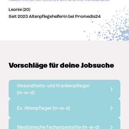
Leonie (20)
Seit 2023 Altenpflegehelferin bei Promedis24
Vorschläge für deine Jobsuche
Gesundheits- und Krankenpfleger 
(m-w-d)
Ex. Altenpfleger 
(m-w-d)
Medizinische Fachangestellte 
(m-w-d)