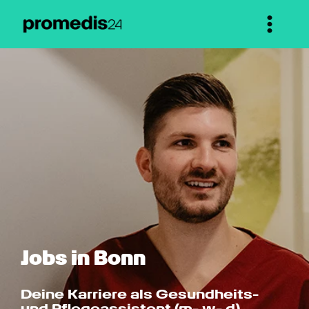
Jobs in Bonn
Deine Karriere als Gesundheits- 
und Pflege­assistent (m- w- d)