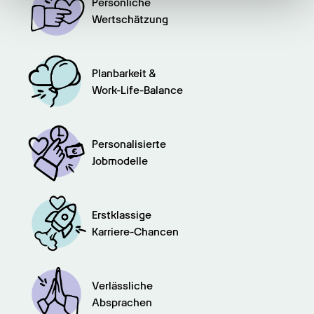
haben oder die sie im Rahmen Ihrer Nutzung der Dienste
Persönliche

gesammelt haben.
Wertschätzung
Planbarkeit &

Work-Life-Balance
Personalisierte

Jobmodelle
Erstklassige

Karriere-Chancen
Verlässliche

Absprachen