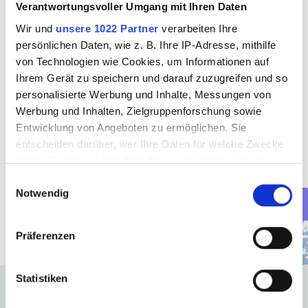
Universitätsklinikum Düsseldorf und der Caritas-
Verantwortungsvoller Umgang mit Ihren Daten
Akademie Köln-Hohenlind.
Wir und
unsere 1022 Partner
verarbeiten Ihre
persönlichen Daten, wie z. B. Ihre IP-Adresse, mithilfe
Absolventen mit Abitur können sich außerdem für den 
von Technologien wie Cookies, um Informationen auf
akademischen Weg entscheiden und ein Studium 
Ihrem Gerät zu speichern und darauf zuzugreifen und so
beginnen. Abseits der Möglichkeit eines klassischen 
personalisierte Werbung und Inhalte, Messungen von
Medizinstudiums bieten sich hier Studiengänge wie 
Werbung und Inhalten, Zielgruppenforschung sowie
Pflegemanagement, Pflegewissenschaft und 
Entwicklung von Angeboten zu ermöglichen. Sie
Pflegepädagogik an.
entscheiden darüber, wer Ihre Daten für welche Zwecke
nutzt. Sie können Ihre Einwilligung jederzeit über die
In 60 Sek. bewerben
Cookie-Erklärung oder durch Klicken auf das Privacy
Einwilligungsauswahl
Notwendig
Trigger Symbol ändern oder widerrufen
Jobangebote
Wenn Sie es erlauben, würden wir auch gerne:
Präferenzen
Informationen über Ihre geografische Lage
erfassen, welche bis auf einige Meter genau sein
Statistiken
können
Ihr Gerät durch aktives Scannen nach