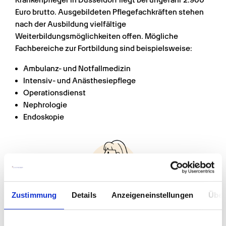
Krankenpfleger in Düsseldorf liegt bei ungefähr 2.900 
Euro brutto. Ausgebildeten Pflegefachkräften stehen 
nach der Ausbildung vielfältige 
Weiterbildungsmöglichkeiten offen. Mögliche 
Fachbereiche zur Fortbildung sind beispielsweise:
Ambulanz- und Notfallmedizin
Intensiv- und Anästhesiepflege
Operationsdienst
Nephrologie
Endoskopie
Zustimmung
Details
Anzeigeneinstellungen
Über
Angeboten werden solche Weiterbildungen vom 