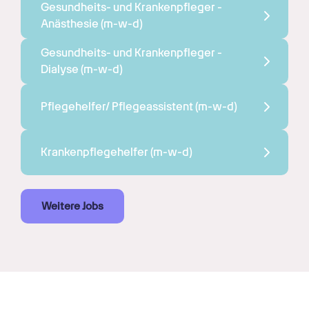
Gesundheits- und Krankenpfleger - 
Anästhesie 
(m-w-d)
Gesundheits- und Krankenpfleger - 
Dialyse 
(m-w-d)
Pflegehelfer/ Pflegeassistent 
(m-w-d)
Krankenpflegehelfer 
(m-w-d)
Weitere Jobs