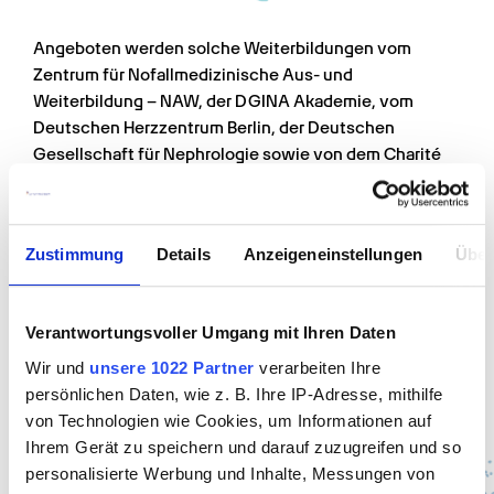
Angeboten werden solche Weiterbildungen vom 
Zentrum für Nofallmedizinische Aus- und 
Weiterbildung – NAW, der DGINA Akademie, vom 
Deutschen Herzzentrum Berlin, der Deutschen 
Gesellschaft für Nephrologie sowie von dem Charité 
Campus Berlin.
Absolventen mit Abitur können sich außerdem für den 
akademischen Weg entscheiden und ein Studium 
Zustimmung
Details
Anzeigeneinstellungen
Über
beginnen. Abseits der Möglichkeit eines klassischen 
Medizinstudiums bieten sich hier Studiengänge wie 
Pflegemanagement, Pflegewissenschaft und 
Verantwortungsvoller Umgang mit Ihren Daten
Pflegepädagogik an.
Wir und
unsere 1022 Partner
verarbeiten Ihre
persönlichen Daten, wie z. B. Ihre IP-Adresse, mithilfe
In 60 Sek. bewerben
von Technologien wie Cookies, um Informationen auf
Ihrem Gerät zu speichern und darauf zuzugreifen und so
personalisierte Werbung und Inhalte, Messungen von
Jobangebote