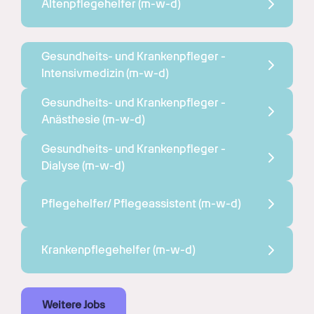
Altenpflegehelfer 
(m-w-d)
Gesundheits- und Krankenpfleger - 
Intensivmedizin 
(m-w-d)
Gesundheits- und Krankenpfleger - 
Anästhesie 
(m-w-d)
Gesundheits- und Krankenpfleger - 
Dialyse 
(m-w-d)
Pflegehelfer/ Pflegeassistent 
(m-w-d)
Krankenpflegehelfer 
(m-w-d)
Weitere Jobs