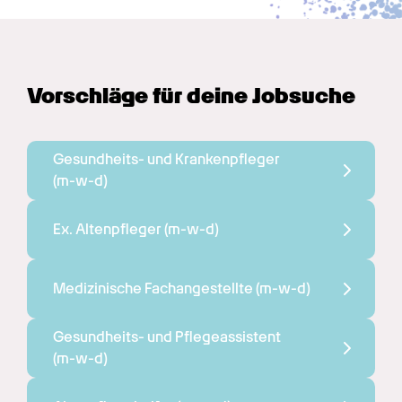
Vorschläge für deine Jobsuche
Gesundheits- und Krankenpfleger 
(m-w-d)
Ex. Altenpfleger 
(m-w-d)
Medizinische Fachangestellte 
(m-w-d)
Gesundheits- und Pflegeassistent 
(m-w-d)