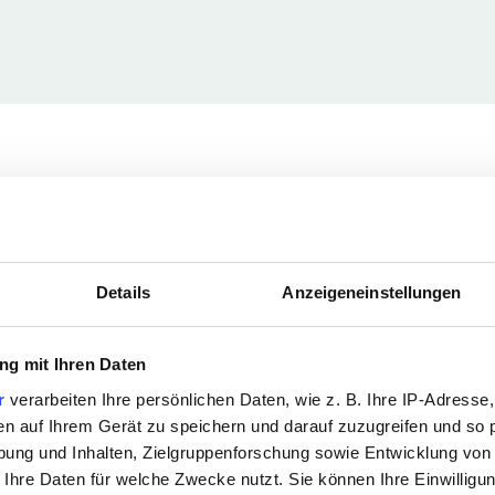
Stärken
Details
Anzeigeneinstellungen
heits- und 
m- w- d) am Bodensee
g mit Ihren Daten
d einfühlsame, verantwortungsvolle, belastbare 
r
verarbeiten Ihre persönlichen Daten, wie z. B. Ihre IP-Adresse,
player, die stets wissen, was ihren Patienten 
en auf Ihrem Gerät zu speichern und darauf zuzugreifen und so 
ung und Inhalten, Zielgruppenforschung sowie Entwicklung von
 haben keinerlei Berührungsängste im täglichen 
 Ihre Daten für welche Zwecke nutzt. Sie können Ihre Einwilligun
rliches Gespür für ihre Bedürfnisse.