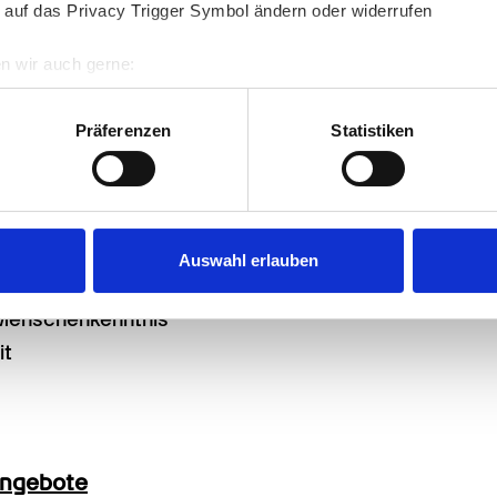
 auf das Privacy Trigger Symbol ändern oder widerrufen
n wir auch gerne:
ndheits- und Krankenpflegehelfer verfügen 
re geografische Lage erfassen, welche bis auf einige Meter gen
es Scannen nach bestimmten Merkmalen (Fingerprinting) identifi
Präferenzen
Statistiken
ittliche Hilfsbereitschaft
ie Ihre persönlichen Daten verarbeitet werden, und legen Sie I
sdauer
nhalte und Anzeigen zu personalisieren, Funktionen für soziale
bewusstsein
Website zu analysieren. Außerdem geben wir Informationen zu I
Auswahl erlauben
r soziale Medien, Werbung und Analysen weiter. Unsere Partner
 Daten zusammen, die Sie ihnen bereitgestellt haben oder die s
 Menschenkenntnis
n.
it
angebote