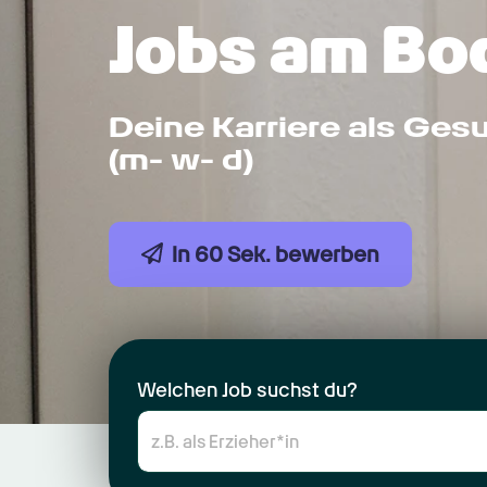
Jobs am Bo
Deine Karriere als Ges
(m- w- d)
In 60 Sek. bewerben
Welchen Job suchst du?