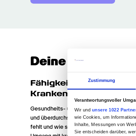
Deine Talente & 
Zustimmung
Fähigkeiten des Gesund
Krankenpflegehelfer (
Verantwortungsvoller Umgan
Gesundheits- und Krankenpflegehelfer sin
Wir und
unsere 1022 Partne
und überdurchschnittlich hilfsbereite Team
wie Cookies, um Information
Inhalte, Messungen von Werb
fehlt und wie sie ihnen helfen können. Sie
Sie entscheiden darüber, wer
Umgang mit kranken Menschen und ein natü