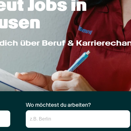
ut Jobs in 
usen
dich über Beruf & Karrierecha
Wo möchtest du arbeiten?