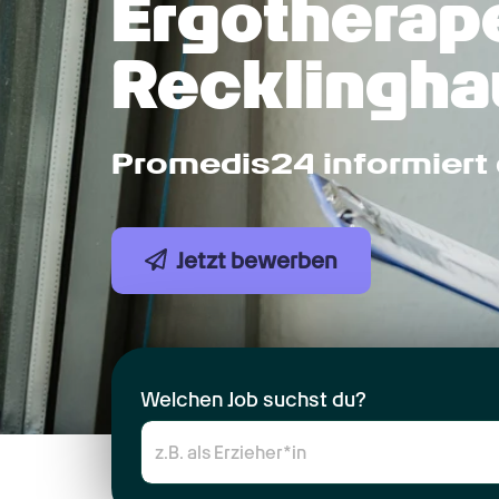
Ergotherape
Recklingha
Promedis24 informiert 
Jetzt bewerben
Welchen Job suchst du?