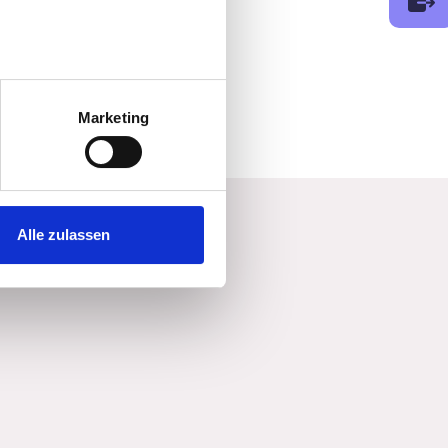
au sein können
zieren
Marketing
hre Präferenzen im
Abschnitt
 Medien anbieten zu können
hrer Verwendung unserer
Alle zulassen
 führen diese Informationen
ie im Rahmen Ihrer Nutzung