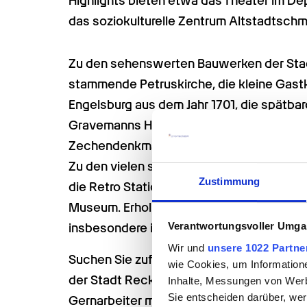
Highlights bieten etwa das Theater im De
das soziokulturelle Zentrum Altstadtschm
Zu den sehenswerten Bauwerken der Stadt
stammende Petruskirche, die kleine Gastki
Engelsburg aus dem Jahr 1701, die spätb
Gravemanns Hof von 1522, das Willy-Bran
Zechendenkmäler. Auch Tierpark, Hochseil
Zu den vielen spannenden Museen zählen 
Zustimmung
die Retro Station zur Stadtgeschichte o
Museum. Erholung bieten etwa der Erlbruc
Verantwortungsvoller Umgan
insbesondere im Sommer der Sandstrand 
Wir und
unsere 1022 Partne
Suchen Sie zufällig ein neues berufliche
wie Cookies, um Information
der Stadt Recklinghausen? Wunderbar! Frei
Inhalte, Messungen von Werb
Sie entscheiden darüber, wer
Gernarbeiter mit Herz und Know-how auch 