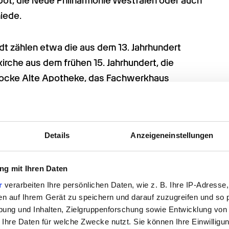
pot, die Neue Philharmonie Westfalen oder auch 
iede.
 zählen etwa die aus dem 13. Jahrhundert 
rche aus dem frühen 15. Jahrhundert, die 
arocke Alte Apotheke, das Fachwerkhaus 
dt-Haus von 1905 sowie diverse 
garten und Planetarium sind einen Besuch wert. 
Deutschlands größtes Museum zur Elektrizität, 
Details
Anzeigeneinstellungen
der auch das bedeutende Recklinghäuser Ikonen-
h, der Stadtpark an der Cäcilienhöhe und 
g mit Ihren Daten
am Stadthafen.
r
verarbeiten Ihre persönlichen Daten, wie z. B. Ihre IP-Adresse,
s Abenteuer im Gesundheits- oder Sozialwesen 
en auf Ihrem Gerät zu speichern und darauf zuzugreifen und so 
e Stellen gibt es für leidenschaftliche 
ung und Inhalten, Zielgruppenforschung sowie Entwicklung von
 Ihre Daten für welche Zwecke nutzt. Sie können Ihre Einwilligun
in Recklinghausen. Engagierte Fach-, Hilfs- und 