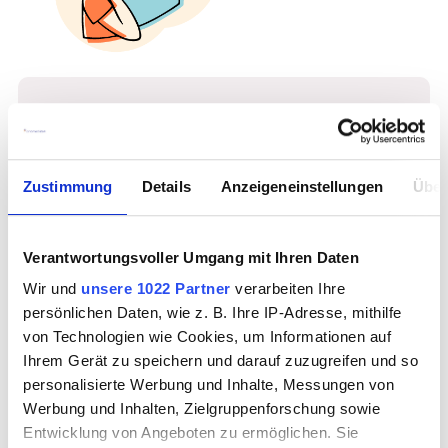
Welche Art von Termin möchtest 
du buchen?
Vorstellungsgespräch (online)
Zustimmung
Details
Anzeigeneinstellungen
Über
Vorstellungsgespräch (persönlich)
Net(t)working-Event
Verantwortungsvoller Umgang mit Ihren Daten
Wir und
unsere 1022 Partner
verarbeiten Ihre
persönlichen Daten, wie z. B. Ihre IP-Adresse, mithilfe
von Technologien wie Cookies, um Informationen auf
Ihrem Gerät zu speichern und darauf zuzugreifen und so
Weiter
personalisierte Werbung und Inhalte, Messungen von
Werbung und Inhalten, Zielgruppenforschung sowie
Entwicklung von Angeboten zu ermöglichen. Sie