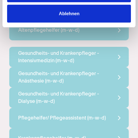
analysieren. Außerdem geben wir Informationen zu Ihrer
Gesundheits- und Pflegeassistent 
Verwendung unserer Website an unsere Partner für
(m-w-d)
Ablehnen
soziale Medien, Werbung und Analysen weiter. Unsere
Partner führen diese Informationen möglicherweise mit
weiteren Daten zusammen, die Sie ihnen bereitgestellt
Altenpflegehelfer 
(m-w-d)
haben oder die sie im Rahmen Ihrer Nutzung der Dienste
gesammelt haben.
Gesundheits- und Krankenpfleger - 
Intensivmedizin 
(m-w-d)
Gesundheits- und Krankenpfleger - 
Anästhesie 
(m-w-d)
Gesundheits- und Krankenpfleger - 
Dialyse 
(m-w-d)
Pflegehelfer/ Pflegeassistent 
(m-w-d)