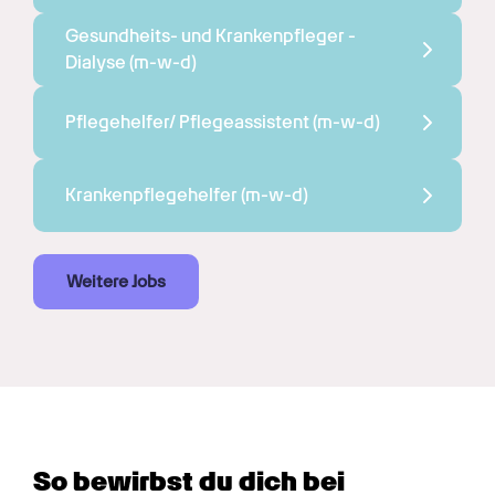
Gesundheits- und Krankenpfleger - 
Dialyse 
(m-w-d)
Pflegehelfer/ Pflegeassistent 
(m-w-d)
Krankenpflegehelfer 
(m-w-d)
Weitere Jobs
So bewirbst du dich bei 