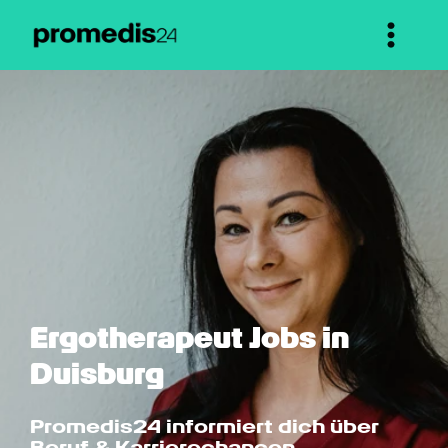
Ergotherapeut Jobs in 
Duisburg
Promedis24 informiert dich über 
Beruf & Karrierechancen