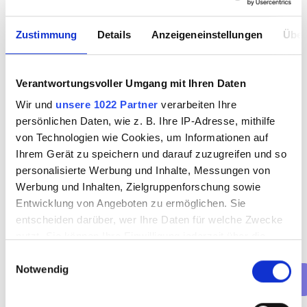
Buche jetzt deinen Termin mit 
uns
Zustimmung
Details
Anzeigeneinstellungen
Über
Verantwortungsvoller Umgang mit Ihren Daten
Wir und
unsere 1022 Partner
verarbeiten Ihre
persönlichen Daten, wie z. B. Ihre IP-Adresse, mithilfe
von Technologien wie Cookies, um Informationen auf
Ihrem Gerät zu speichern und darauf zuzugreifen und so
personalisierte Werbung und Inhalte, Messungen von
Werbung und Inhalten, Zielgruppenforschung sowie
Welche Art von Termin möchtest 
Entwicklung von Angeboten zu ermöglichen. Sie
du buchen?
entscheiden darüber, wer Ihre Daten für welche Zwecke
nutzt. Sie können Ihre Einwilligung jederzeit über die
Vorstellungsgespräch (online)
Cookie-Erklärung oder durch Klicken auf das Privacy
Einwilligungsauswahl
Vorstellungsgespräch (persönlich)
Notwendig
Trigger Symbol ändern oder widerrufen
Net(t)working-Event
Wenn Sie es erlauben, würden wir auch gerne: