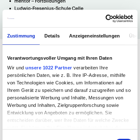
mentor – Fortbildungen
Ludwig-Fresenius-Schule Celle
Zustimmung
Details
Anzeigeneinstellungen
Über
Buche jetzt deinen Termin mit 
uns
Verantwortungsvoller Umgang mit Ihren Daten
Wir und
unsere 1022 Partner
verarbeiten Ihre
persönlichen Daten, wie z. B. Ihre IP-Adresse, mithilfe
von Technologien wie Cookies, um Informationen auf
Ihrem Gerät zu speichern und darauf zuzugreifen und so
personalisierte Werbung und Inhalte, Messungen von
Werbung und Inhalten, Zielgruppenforschung sowie
Entwicklung von Angeboten zu ermöglichen. Sie
entscheiden darüber, wer Ihre Daten für welche Zwecke
nutzt. Sie können Ihre Einwilligung jederzeit über die
Welche Art von Termin möchtest 
Cookie-Erklärung oder durch Klicken auf das Privacy
du buchen?
Einwilligungsauswahl