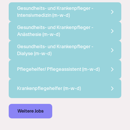
Gesundheits- und Krankenpfleger - 
Intensivmedizin 
(m-w-d)
Gesundheits- und Krankenpfleger - 
Anästhesie 
(m-w-d)
Gesundheits- und Krankenpfleger - 
Dialyse 
(m-w-d)
Pflegehelfer/ Pflegeassistent 
(m-w-d)
Krankenpflegehelfer 
(m-w-d)
Weitere Jobs