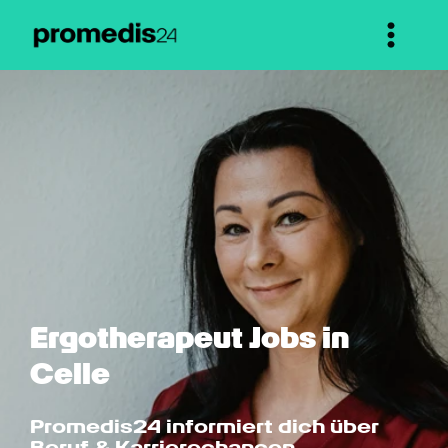
Ergotherapeut Jobs in 
Celle
Promedis24 informiert dich über 
Beruf & Karrierechancen