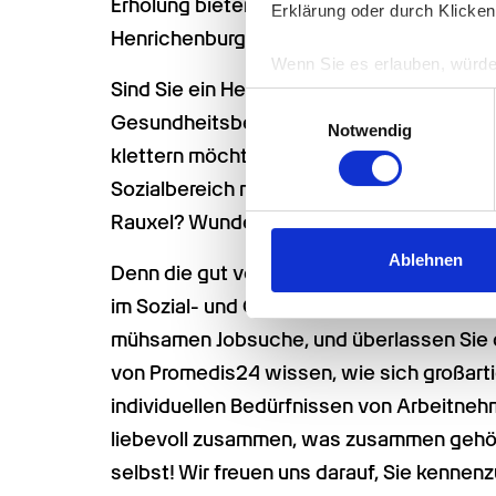
Erholung bieten unter anderem der Stadtg
Erklärung oder durch Klicken
Henrichenburg.
Wenn Sie es erlauben, würde
Sind Sie ein Herzmensch auf der Suche na
Informationen über Ih
Einwilligungsauswahl
Gesundheitsbereich? Oder ein Chancennutze
Ihr Gerät durch aktiv
Notwendig
Erfahren Sie mehr darüber, w
klettern möchte? Oder gehören Sie viellei
Einzelheiten
fest.
Sozialbereich noch einmal voll durchstar
Rauxel? Wunderbar, dann sind Sie hier bei 
Wir verwenden Cookies, um I
und die Zugriffe auf unsere 
Ablehnen
Denn die gut vernetzten Möglichmacher v
Website an unsere Partner fü
im Sozial- und Gesundheitsbereich speziali
möglicherweise mit weiteren
mühsamen Jobsuche, und überlassen Sie 
der Dienste gesammelt habe
von Promedis24 wissen, wie sich großarti
individuellen Bedürfnissen von Arbeitneh
liebevoll zusammen, was zusammen gehört
selbst! Wir freuen uns darauf, Sie kennenz