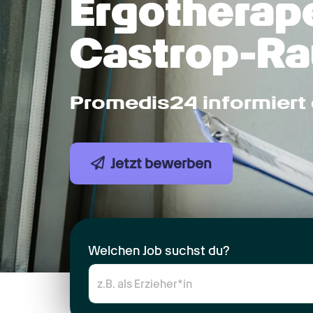
Ergotherape
Castrop-Ra
Promedis24 informiert 
Jetzt bewerben
Welchen Job suchst du?