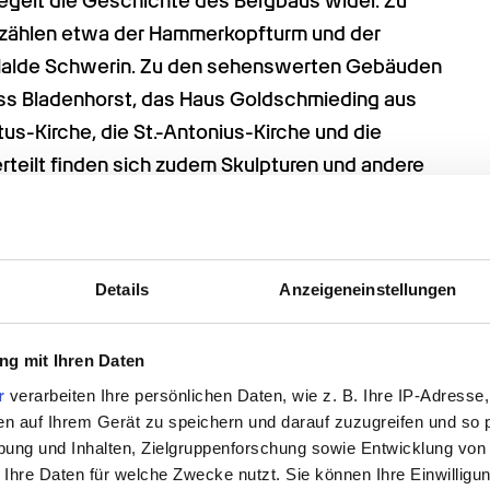
egelt die Geschichte des Bergbaus wider. Zu 
zählen etwa der Hammerkopfturm und der 
 Halde Schwerin. Zu den sehenswerten Gebäuden 
s Bladenhorst, das Haus Goldschmieding aus 
us-Kirche, die St.-Antonius-Kirche und die 
rteilt finden sich zudem Skulpturen und andere 
eater das Westfälische Landestheater zur 
Details
Anzeigeneinstellungen
xel hat, und wo auch sämtliche Premieren der 
nden im Forum Europaplatz statt, zu dem die 
g mit Ihren Daten
de entworfen von keinem Geringeren als Arne 
el etwa durch die Golfanlage Frohlinde. In der 
r
verarbeiten Ihre persönlichen Daten, wie z. B. Ihre IP-Adresse,
en auf Ihrem Gerät zu speichern und darauf zuzugreifen und so 
 Korfball ist die Stadt deutschlandweit ganz 
ung und Inhalten, Zielgruppenforschung sowie Entwicklung von
 werden in Castrop-Rauxel groß geschrieben. 
 Ihre Daten für welche Zwecke nutzt. Sie können Ihre Einwilligun