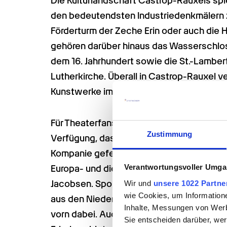
Die Kulturlandschaft Castrop-Rauxels spi
den bedeutendsten Industriedenkmälern 
Förderturm der Zeche Erin oder auch die
gehören darüber hinaus das Wasserschlos
dem 16. Jahrhundert sowie die St.-Lambert
Lutherkirche. Überall in Castrop-Rauxel ve
Kunstwerke im öffentlichen Raum.
Für Theaterfans steht neben dem Callo-Th
Zustimmung
Verfügung, das seinen Sitz in Castrop-Rau
Kompanie gefeiert werden. Viele Events fi
Verantwortungsvoller Umgan
Europa- und die Stadthalle gehören – bei
Jacobsen. Sportlich besticht Castrop-Raux
Wir und
unsere 1022 Partne
wie Cookies, um Information
aus den Niederlanden stammenden Sportart
Inhalte, Messungen von Werb
vorn dabei. Auch Beachtennis und Rudern
Sie entscheiden darüber, wer