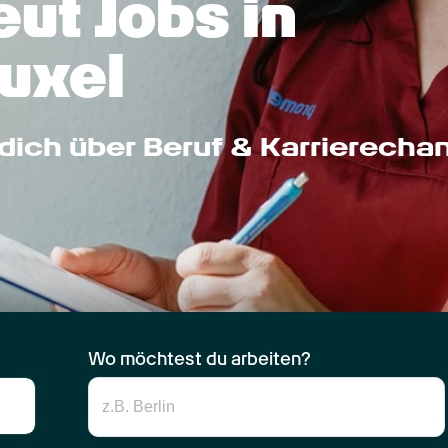
ut Jobs in 
uxel
dich über Beruf & Karrierecha
Wo möchtest du arbeiten?