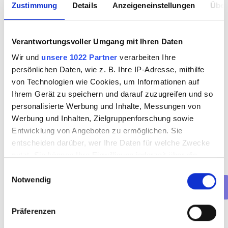
Zustimmung
Details
Anzeigeneinstellungen
Über
Verantwortungsvoller Umgang mit Ihren Daten
Wir und
unsere 1022 Partner
verarbeiten Ihre
persönlichen Daten, wie z. B. Ihre IP-Adresse, mithilfe
von Technologien wie Cookies, um Informationen auf
Ihrem Gerät zu speichern und darauf zuzugreifen und so
Welche Art von Termin möchtest 
personalisierte Werbung und Inhalte, Messungen von
du buchen?
Werbung und Inhalten, Zielgruppenforschung sowie
Entwicklung von Angeboten zu ermöglichen. Sie
Vorstellungsgespräch (online)
entscheiden darüber, wer Ihre Daten für welche Zwecke
nutzt. Sie können Ihre Einwilligung jederzeit über die
Vorstellungsgespräch (persönlich)
Cookie-Erklärung oder durch Klicken auf das Privacy
Einwilligungsauswahl
Net(t)working-Event
Notwendig
Trigger Symbol ändern oder widerrufen
Wenn Sie es erlauben, würden wir auch gerne:
Präferenzen
Informationen über Ihre geografische Lage