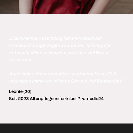
„Nach meiner Ausbildung habe ich direkt bei 
Promedis24 angefangen zu arbeiten. Ich mag die 
unterschiedlichen Einsätze und kann viel Neues 
dazulernen. 

Auch meine Ansprechpartner sind super freundlich 
und haben immer ein offenes Ohr und viel Verständnis"
Leonie (20)
Seit 2023 Altenpflegehelferin bei Promedis24