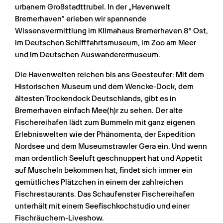
urbanem Großstadttrubel. In der „Havenwelt 
Bremerhaven“ erleben wir spannende 
Wissensvermittlung im Klimahaus Bremerhaven 8° Ost, 
im Deutschen Schifffahrtsmuseum, im Zoo am Meer 
und im Deutschen Auswanderermuseum.
Die Havenwelten reichen bis ans Geesteufer: Mit dem 
Historischen Museum und dem Wencke-Dock, dem 
ältesten Trockendock Deutschlands, gibt es in 
Bremerhaven einfach Mee(h)r zu sehen. Der alte 
Fischereihafen lädt zum Bummeln mit ganz eigenen 
Erlebniswelten wie der Phänomenta, der Expedition 
Nordsee und dem Museumstrawler Gera ein. Und wenn 
man ordentlich Seeluft geschnuppert hat und Appetit 
auf Muscheln bekommen hat, findet sich immer ein 
gemütliches Plätzchen in einem der zahlreichen 
Fischrestaurants. Das Schaufenster Fischereihafen 
unterhält mit einem Seefischkochstudio und einer 
Fischräuchern-Liveshow.