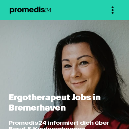
Ergotherapeut Jobs in 
Bremerhaven
Promedis24 informiert dich über 
Beruf & Karrierechancen