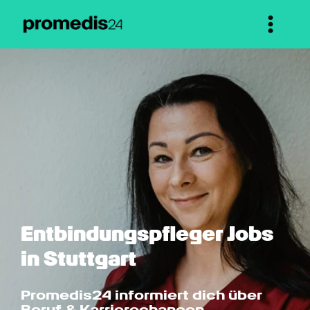
Entbindungspfleger Jobs 
in Stuttgart
Promedis24 informiert dich über 
Beruf & Karrierechancen