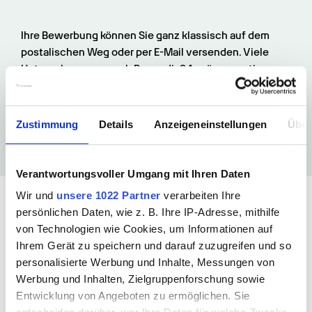
Ihre Bewerbung können Sie ganz klassisch auf dem 
postalischen Weg oder per E-Mail versenden. Viele 
Unternehmen, so auch Promedis24, mögen mutige 
Chancennutzer und bieten auf ihrer Homepage die 
einfach und unkomplizierte Blitzbewerbung über ein 
kurzes Onlineformular an.
Zustimmung
Details
Anzeigeneinstellungen
Über
Verantwortungsvoller Umgang mit Ihren Daten
Buche jetzt deinen Termin mit 
Wir und
unsere 1022 Partner
verarbeiten Ihre
uns
persönlichen Daten, wie z. B. Ihre IP-Adresse, mithilfe
von Technologien wie Cookies, um Informationen auf
Ihrem Gerät zu speichern und darauf zuzugreifen und so
personalisierte Werbung und Inhalte, Messungen von
Werbung und Inhalten, Zielgruppenforschung sowie
Entwicklung von Angeboten zu ermöglichen. Sie