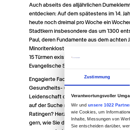
Auch abseits des alljährlichen Dumeklemme
entdecken: Auf dem spätestens im 14. Jah
heute noch dreimal pro Woche ein Wochenm
Stadtkern insbesondere das um 1300 entst
Paul, deren Fundamente aus dem achten J
Minoritenkloster aus dem 17. Jahrhundert.
15 Türmen existieren heute noch Teilstück
Evangelische Stadtkirche zählt zu den ält
Zustimmung
Engagierte Fachkräfte werden überall gesu
Gesundheits- und Sozialbereich. Gehören 
Verantwortungsvoller Umgan
Leidenschaft dem Wohlergehen ihrer Mitm
auf der Suche nach einem neuen beruflich
Wir und
unsere 1022 Partne
wie Cookies, um Information
Ratingen? Herzlichen Glückwunsch! Die M
Inhalte, Messungen von Werb
gern, wie Sie die Lage auf dem Arbeitsmar
Sie entscheiden darüber, wer