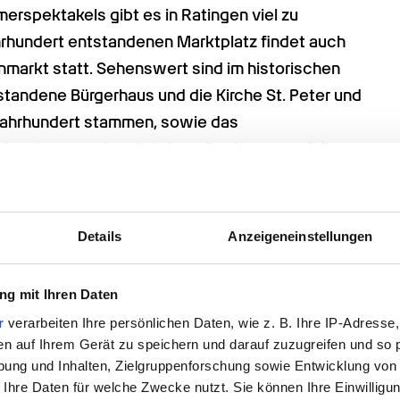
rspektakels gibt es in Ratingen viel zu 
rhundert entstandenen Marktplatz findet auch 
arkt statt. Sehenswert sind im historischen 
andene Bürgerhaus und die Kirche St. Peter und 
ahrhundert stammen, sowie das 
 Von der vormals mächtigen Stadtmauer mit ihren 
e und Reste von drei Türmen. Die 1684 errichtete 
esten reformierten Kirchen im Rheinland.
Details
Anzeigeneinstellungen
cht – das gilt ganz besonders für den 
Sie zu den Herzmenschen, die sich mit großer 
g mit Ihren Daten
enschen widmen? Und sind Sie zufällig gerade 
en Abenteuer? Vielleicht sogar in oder um 
r
verarbeiten Ihre persönlichen Daten, wie z. B. Ihre IP-Adresse,
en auf Ihrem Gerät zu speichern und darauf zuzugreifen und so 
öglichmacher von Promedis24 verraten Ihnen 
ung und Inhalten, Zielgruppenforschung sowie Entwicklung von
kt am besten für sich nutzen können. Sie wissen 
 Ihre Daten für welche Zwecke nutzt. Sie können Ihre Einwilligun