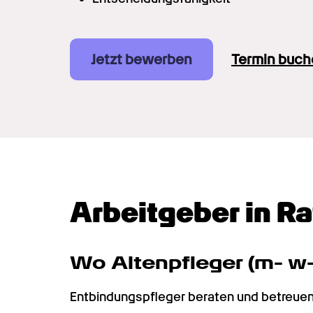
Jetzt bewerben
Termin buch
Arbeitgeber in R
Wo Alten­pfleger (m- w
Entbindungspfleger beraten und betreuen F