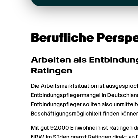
Berufliche Persp
Arbeiten als Entbindung
Ratingen
Die Arbeitsmarktsituation ist ausgesproc
Entbindungspflegermangel in Deutschland
Entbindungspfleger sollten also unmittelba
Beschäftigungsmöglichkeit finden können
Mit gut 92.000 Einwohnern ist Ratingen d
NRW. Im Süden grenzt Ratingen direkt an D