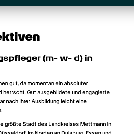
ektiven
spfleger (m- w- d) in 
hen gut, da momentan ein absoluter 
 herrscht. Gut ausgebildete und engagierte 
r nach ihrer Ausbildung leicht eine 
.
ie größte Stadt des Landkreises Mettmann in 
üsseldorf, im Norden an Duisburg, Essen und 