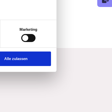
au sein können
zieren
Marketing
hre Präferenzen im
Abschnitt
 Medien anbieten zu können
hrer Verwendung unserer
Alle zulassen
 führen diese Informationen
ie im Rahmen Ihrer Nutzung