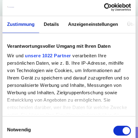
Buche jetzt deinen Termin mit 
Zustimmung
Details
Anzeigeneinstellungen
Über
uns
Verantwortungsvoller Umgang mit Ihren Daten
Wir und
unsere 1022 Partner
verarbeiten Ihre
persönlichen Daten, wie z. B. Ihre IP-Adresse, mithilfe
von Technologien wie Cookies, um Informationen auf
Ihrem Gerät zu speichern und darauf zuzugreifen und so
personalisierte Werbung und Inhalte, Messungen von
Werbung und Inhalten, Zielgruppenforschung sowie
Entwicklung von Angeboten zu ermöglichen. Sie
Welche Art von Termin möchtest 
entscheiden darüber, wer Ihre Daten für welche Zwecke
du buchen?
nutzt. Sie können Ihre Einwilligung jederzeit über die
Cookie-Erklärung oder durch Klicken auf das Privacy
Einwilligungsauswahl
Vorstellungsgespräch (online)
Notwendig
Trigger Symbol ändern oder widerrufen
Vorstellungsgespräch (persönlich)