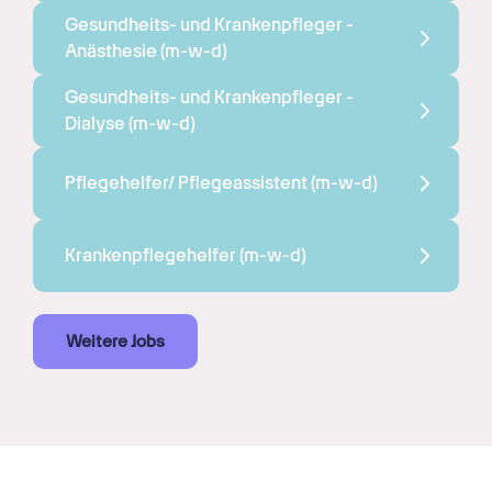
Gesundheits- und Krankenpfleger - 
Anästhesie 
(m-w-d)
Gesundheits- und Krankenpfleger - 
Dialyse 
(m-w-d)
Pflegehelfer/ Pflegeassistent 
(m-w-d)
Krankenpflegehelfer 
(m-w-d)
Weitere Jobs