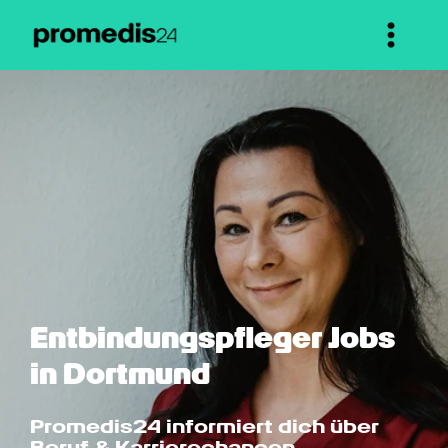
Entbindungspfleger Jobs 
in Dortmund
Promedis24 informiert dich über 
Beruf & Karrierechancen