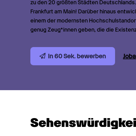
zu den 20 größten Städten Deutschlands. V
Frankfurt am Main! Darüber hinaus entwick
einem der modernsten Hochschulstandorte
genug Zeug*innen geben, die die Existenz
In 60 Sek. bewerben
Job
Sehenswürdigkei