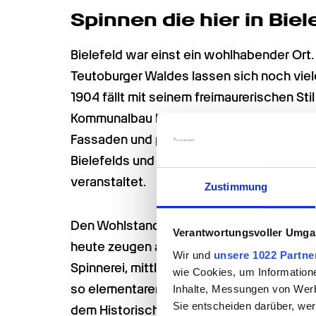
Spinnen die hier in Biel
Bielefeld war einst ein wohlhabender Ort. 
Teutoburger Waldes lassen sich noch viel
1904 fällt mit seinem freimaurerischen Sti
Kommunalbau liegt am Alten Markt, wo sic
Fassaden und prächtigen Giebeln findet. De
Bielefelds und hier werden der beliebte 
veranstaltet.
Zustimmung
Den Wohlstand verdankte Bielefeld seine
Verantwortungsvoller Umgan
heute zeugen alte Fabrikhallen oder schl
Wir und
unsere 1022 Partne
Spinnerei, mittlerweile Treffpunkt für Kuns
wie Cookies, um Information
so elementaren Handwerk. Mittlerweile d
Inhalte, Messungen von Werb
Sie entscheiden darüber, wer
dem Historischen Museum Bielefelds, Na