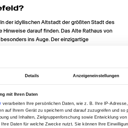
efeld?
In der idyllischen Altstadt der größten Stadt des 
e Hinweise darauf finden. Das Alte Rathaus von 
l besonders ins Auge. Der einzigartige 
h ein attraktives Ensemble aus historischen 
r Platz ist der historische Mittelpunkt 
Weinmarkt oder auch der Weihnachtsmarkt 
Details
Anzeigeneinstellungen
n Leinenspinnereien und Leinenwebereien. Noch 
g mit Ihren Daten
ossähnliche Anlagen wie die Ravensberger 
r
verarbeiten Ihre persönlichen Daten, wie z. B. Ihre IP-Adresse,
t- und Kulturliebhaber, von diesem für die Stadt 
en auf Ihrem Gerät zu speichern und darauf zuzugreifen und so 
ienen die Fabrikgebäude der Volkshochschule, 
ung und Inhalten, Zielgruppenforschung sowie Entwicklung von
 Ihre Daten für welche Zwecke nutzt. Sie können Ihre Einwilligun
chtclubs, dem städtischen Ordnungsamt oder 