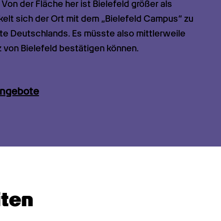
on der Fläche her ist Bielefeld größer als 
elt sich der Ort mit dem „Bielefeld Campus“ zu 
 Deutschlands. Es müsste also mittlerweile 
 von Bielefeld bestätigen können.
angebote
ten