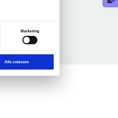
au sein können
zieren
Marketing
hre Präferenzen im
Abschnitt
 Medien anbieten zu können
hrer Verwendung unserer
Alle zulassen
 führen diese Informationen
ie im Rahmen Ihrer Nutzung