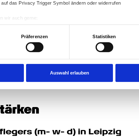
 auf das Privacy Trigger Symbol ändern oder widerrufen
Leipzig? Dann finden Sie doch mit Promedis24 
n wir auch gerne:
re geografische Lage erfassen, welche bis auf einige Meter gen
es Scannen nach bestimmten Merkmalen (Fingerprinting) identifi
Präferenzen
Statistiken
angebote
ie Ihre persönlichen Daten verarbeitet werden, und legen Sie I
nhalte und Anzeigen zu personalisieren, Funktionen für soziale
Website zu analysieren. Außerdem geben wir Informationen zu I
Auswahl erlauben
r soziale Medien, Werbung und Analysen weiter. Unsere Partner
 Daten zusammen, die Sie ihnen bereitgestellt haben oder die s
n.
Stärken
ege­rs (m- w- d) in Leipzig