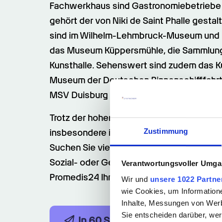
Fachwerkhaus sind Gastronomiebetriebe 
gehört der von Niki de Saint Phalle gesta
sind im Wilhelm-Lehmbruck-Museum und im
das Museum Küppersmühle, die Sammlung
Kunsthalle. Sehenswert sind zudem das K
Museum der Deutschen Binnenschifffahrt. F
MSV Duisburg zuständig.
Trotz der hohen Arbeitslosenquote gibt es 
Zustimmung
insbesondere im Gesundheits- und Sozialb
Suchen Sie vielleicht auch gerade einen 
Sozial- oder Gesundheitsbereich? Vielleic
Verantwortungsvoller Umgan
Promedis24 Ihren Traumjob!
Wir und
unsere 1022 Partne
wie Cookies, um Information
Inhalte, Messungen von Werb
Sie entscheiden darüber, wer
In 60 Sek. bewerben
Job