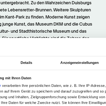
untergebracht. Zu den Wahrzeichen Duisburgs 
ltete Lebensretter-Brunnen. Weitere Skulpturen 
 Kant-Park zu finden. Moderne Kunst zeigen 
 junge Kunst, das Museum DKM und die Cubus 
ultur- und Stadthistorische Museum und das 
ür sportliche Highlights sind die Zebras des 
auch in Duisburg viele freie Stellen – 
Details
Anzeigeneinstellungen
ereich. Fachkräftemangel herrscht überall. 
Tapetenwechsel oder eine neue Perspektive im 
ht sogar in Duisburg? Dann finden Sie doch mit 
g mit Ihren Daten
r
verarbeiten Ihre persönlichen Daten, wie z. B. Ihre IP-Adresse,
en auf Ihrem Gerät zu speichern und darauf zuzugreifen und so 
ung und Inhalten, Zielgruppenforschung sowie Entwicklung von
 Ihre Daten für welche Zwecke nutzt. Sie können Ihre Einwilligun
angebote