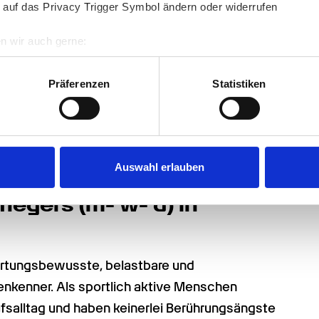
 auf das Privacy Trigger Symbol ändern oder widerrufen
n wir auch gerne:
re geografische Lage erfassen, welche bis auf einige Meter gen
es Scannen nach bestimmten Merkmalen (Fingerprinting) identifi
Präferenzen
Statistiken
ie Ihre persönlichen Daten verarbeitet werden, und legen Sie I
Stärken
nhalte und Anzeigen zu personalisieren, Funktionen für soziale
Website zu analysieren. Außerdem geben wir Informationen zu I
Auswahl erlauben
r soziale Medien, Werbung und Analysen weiter. Unsere Partner
 Daten zusammen, die Sie ihnen bereitgestellt haben oder die s
ege­rs (m- w- d) in 
n.
rtungsbewusste, belastbare und 
enkenner. Als sportlich aktive Menschen 
fsalltag und haben keinerlei Berührungsängste 