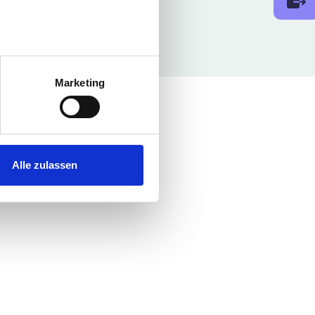
au sein können
zieren
Marketing
hre Präferenzen im
Abschnitt
 Medien anbieten zu können
hrer Verwendung unserer
Alle zulassen
 führen diese Informationen
ie im Rahmen Ihrer Nutzung