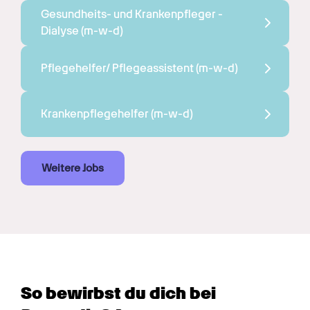
Gesundheits- und Krankenpfleger - 
Dialyse 
(m-w-d)
Pflegehelfer/ Pflegeassistent 
(m-w-d)
Krankenpflegehelfer 
(m-w-d)
Weitere Jobs
So bewirbst du dich bei 