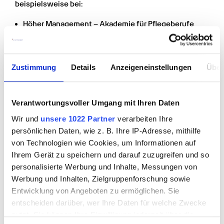
beispielsweise bei:
Höher Management – Akademie für Pflegeberufe
WBS Training Schulen
Darüber hinaus besteht ebenfalls die Möglichkeit eines 
Zustimmung
Details
Anzeigeneinstellungen
Über
Studiums in Pflegemanagement, Pflegepädagogik, 
Pflegewissenschaft oder zum Fachwirt im Sozial- und 
Gesundheitswesen. Angeboten werden solche 
Verantwortungsvoller Umgang mit Ihren Daten
Studiengänge in Dresden beispielsweise von der Carus 
Akademie des Universitätsklinikums Carl Gustav 
Wir und
unsere 1022 Partner
verarbeiten Ihre
Carus, der Fachhochschule Dresden sowie der 
persönlichen Daten, wie z. B. Ihre IP-Adresse, mithilfe
Technischen Universität Dresden.
von Technologien wie Cookies, um Informationen auf
Ihrem Gerät zu speichern und darauf zuzugreifen und so
personalisierte Werbung und Inhalte, Messungen von
Werbung und Inhalten, Zielgruppenforschung sowie
Entwicklung von Angeboten zu ermöglichen. Sie
entscheiden darüber, wer Ihre Daten für welche Zwecke
nutzt. Sie können Ihre Einwilligung jederzeit über die