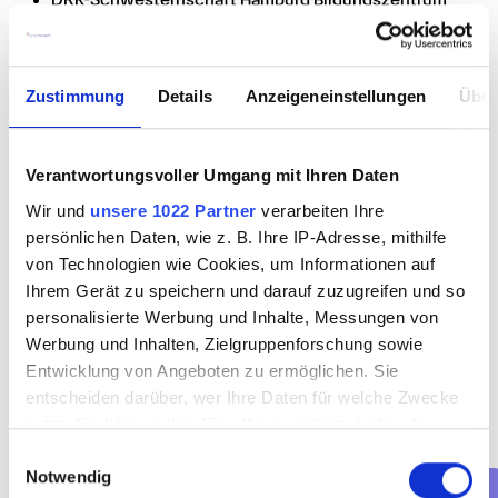
DRK-Schwesternschaft Hamburg Bildungszentrum 
Schlump
Darüber hinaus besteht ebenfalls die Möglichkeit eines 
Zustimmung
Details
Anzeigeneinstellungen
Über
Studiums in Pflegemanagement, Pflegepädagogik, 
Pflegewissenschaft oder zum Fachwirt im Sozial- und 
Gesundheitswesen. Angeboten werden solche 
Verantwortungsvoller Umgang mit Ihren Daten
Studiengänge beispielsweise von der Hochschule für 
Angewandte Wissenschaften Hamburg.
Wir und
unsere 1022 Partner
verarbeiten Ihre
persönlichen Daten, wie z. B. Ihre IP-Adresse, mithilfe
von Technologien wie Cookies, um Informationen auf
Ihrem Gerät zu speichern und darauf zuzugreifen und so
personalisierte Werbung und Inhalte, Messungen von
Werbung und Inhalten, Zielgruppenforschung sowie
Entwicklung von Angeboten zu ermöglichen. Sie
entscheiden darüber, wer Ihre Daten für welche Zwecke
Ihre Bewerbung können Sie ganz klassisch auf dem 
nutzt. Sie können Ihre Einwilligung jederzeit über die
postalischen Weg oder per E-Mail versenden. Viele 
Cookie-Erklärung oder durch Klicken auf das Privacy
Einwilligungsauswahl
Unternehmen, so auch Promedis24, mögen mutige 
Notwendig
Trigger Symbol ändern oder widerrufen
Chancennutzer und bieten auf ihrer Homepage die 