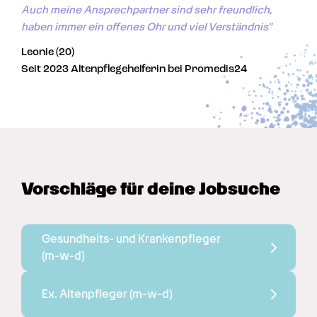
Auch meine Ansprechpartner sind sehr freundlich, 
haben immer ein offenes Ohr und viel Verständnis"
Leonie (20)
Seit 2023 Altenpflegehelferin bei Promedis24
Vorschläge für deine Jobsuche
Gesundheits- und Krankenpfleger 
(m-w-d)
Ex. Altenpfleger 
(m-w-d)