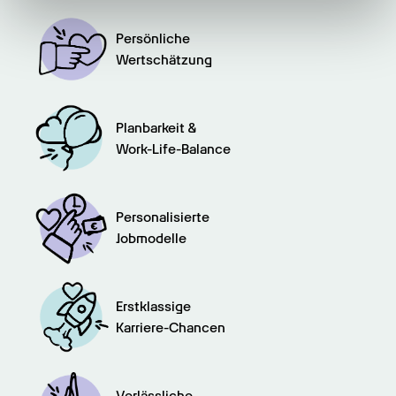
haben oder die sie im Rahmen Ihrer Nutzung der Dienste
Persönliche

gesammelt haben.
Wertschätzung
Planbarkeit &

Work-Life-Balance
Personalisierte

Jobmodelle
Erstklassige

Karriere-Chancen
Verlässliche
