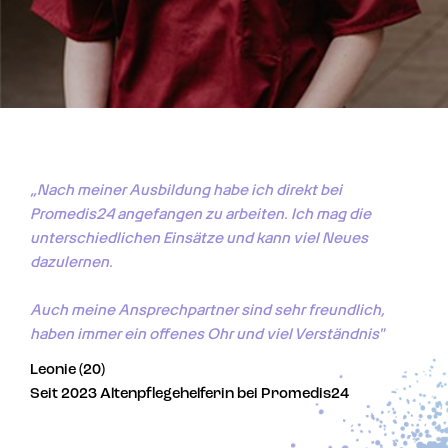
„Nach meiner Ausbildung habe ich direkt bei 
Promedis24 angefangen zu arbeiten. Ich mag die 
unterschiedlichen Einsätze und kann viel Neues 
dazulernen. 

Auch meine Ansprechpartner sind sehr freundlich, 
haben immer ein offenes Ohr und viel Verständnis"
Leonie (20)
Seit 2023 Altenpflegehelferin bei Promedis24