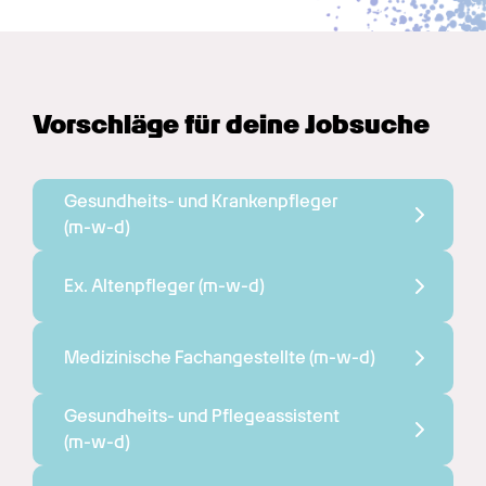
Vorschläge für deine Jobsuche
Gesundheits- und Krankenpfleger 
(m-w-d)
Ex. Altenpfleger 
(m-w-d)
Medizinische Fachangestellte 
(m-w-d)
Gesundheits- und Pflegeassistent 
(m-w-d)