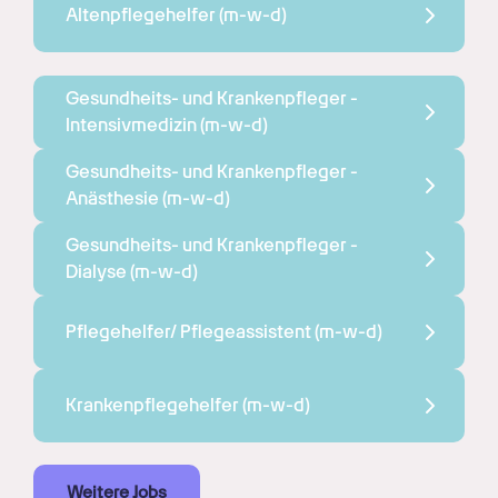
Altenpflegehelfer 
(m-w-d)
Gesundheits- und Krankenpfleger - 
Intensivmedizin 
(m-w-d)
Gesundheits- und Krankenpfleger - 
Anästhesie 
(m-w-d)
Gesundheits- und Krankenpfleger - 
Dialyse 
(m-w-d)
Pflegehelfer/ Pflegeassistent 
(m-w-d)
Krankenpflegehelfer 
(m-w-d)
Weitere Jobs