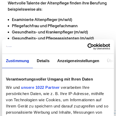
Wertvolle Talente der Altenpflege finden ihre Berufung 
beispielsweise als:
Examinierte Altenpfleger (m/w/d)
Pflegefachfrau und Pflegefachmann
Gesundheits- und Krankenpfleger (m/w/d)
Gesundheits- und Pflegeassistenten (m/w/d)
Altenpflegehelfer (m/w/d)
Krankenpflegehelfer (m/w/d)
Sozialbetreuer (m/w/d)
Zustimmung
Details
Anzeigeneinstellungen
Über
Sozialassistenten (m/w/d)
Fachkräfte für Pflegeassistenz (m/w/d)
Pflegehelfer (m/w/d)
Verantwortungsvoller Umgang mit Ihren Daten
Pflegeassistenten (m/w/d)
Wir und
unsere 1022 Partner
verarbeiten Ihre
persönlichen Daten, wie z. B. Ihre IP-Adresse, mithilfe
von Technologien wie Cookies, um Informationen auf
In 60 Sek. bewerben
Ihrem Gerät zu speichern und darauf zuzugreifen und so
personalisierte Werbung und Inhalte, Messungen von